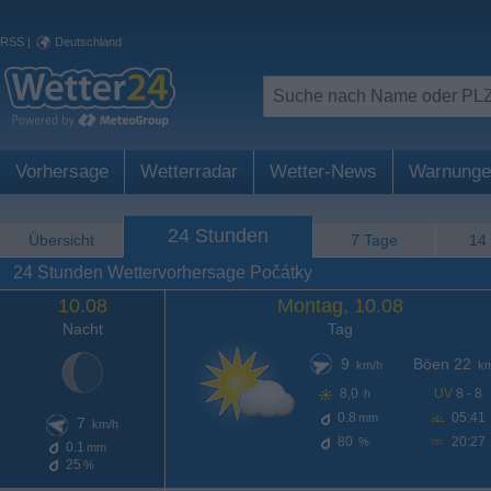
RSS
|
Deutschland
Vorhersage
Wetterradar
Wetter-News
Warnunge
24 Stunden
Übersicht
7 Tage
14
24 Stunden Wettervorhersage Počátky
10.08
Montag, 10.08
Nacht
Tag
9
Böen 22
km/h
km
8,0
UV
8 - 8
h
0.8
05:41
mm
7
km/h
80
20:27
%
0.1
mm
25
%