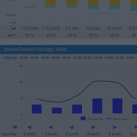
0.5 mm
1 mm
< 0,1 mm
< 0,1 mm
0,1 mm
0,2 mm
0,2 mm
0,3
%
10 %
15 %
20 %
25 %
20 %
35
Wetter-Details Počátky: Wind
Interval
02:00 -
05:00
05:00 -
08:00
08:00 -
11:00
11:00 -
14:00
14:00 -
17:00
17:00 -
30
20
10
0
Windgeschw.
Spitzenböen
Geschw.
6 km/h
4 km/h
6 km/h
9 km/h
9 km/h
6 k