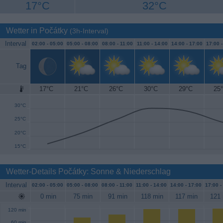
17°C
32°C
Wetter in Počátky
(3h-Interval)
Interval
02:00 -
05:00
05:00 -
08:00
08:00 -
11:00
11:00 -
14:00
14:00 -
17:00
17:00 
Tag
17°C
21°C
26°C
30°C
29°C
25
35°C
30°C
25°C
20°C
15°C
Wetter-Details Počátky: Sonne & Niederschlag
Interval
02:00 -
05:00
05:00 -
08:00
08:00 -
11:00
11:00 -
14:00
14:00 -
17:00
17:00 -
0 min
75 min
91 min
118 min
117 min
121 
120 min
60 min