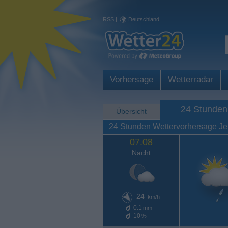
RSS
|
Deutschland
Vorhersage
Wetterradar
24 Stunden
Übersicht
24 Stunden Wettervorhersage Je
07.08
Nacht
24
km/h
0.1
mm
10
%