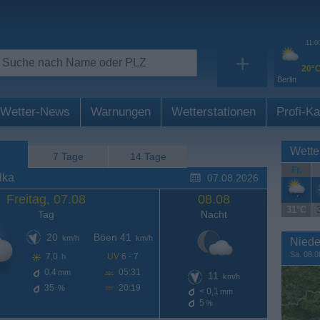
11:0
+
20°
Berlin
Wetter-News
Warnungen
Wetterstationen
Profi-Ka
Wette
7 Tage
14 Tage
Fr.
lka
07.08.2026
Freitag, 07.08
08.08
31°C
Tag
Nacht
20
Böen 41
km/h
km/h
Niede
Sa. 08.0
7,0
UV
6 - 7
h
0.4
05:31
mm
11
km/h
35
20:19
%
< 0,1
mm
5
%