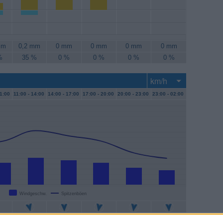
mm
0,2 mm
0 mm
0 mm
0 mm
0 mm
%
35 %
0 %
0 %
0 %
0 %
1:00
11:00 -
14:00
14:00 -
17:00
17:00 -
20:00
20:00 -
23:00
23:00 -
02:00
Windgeschw.
Spitzenböen
m/h
20 km/h
19 km/h
17 km/h
13 km/h
11 km/h