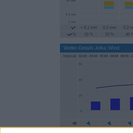
60 min
0.5 mm
1 mm
< 0,1 mm
0,2 mm
0,2 
%
10 %
10 %
40 
Wetter-Details Jelka: Wind
Interval
02:00 -
05:00
05:00 -
08:00
08:00 -
1
60
40
20
0
Geschw.
11 km/h
15 km/h
17 k