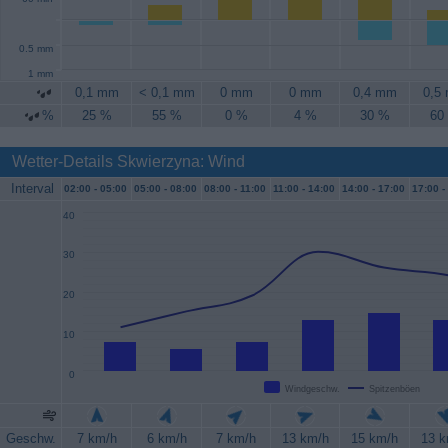
0.5 mm
1 mm
0,1 mm
< 0,1 mm
0 mm
0 mm
0,4 mm
0,5
%
25 %
55 %
0 %
4 %
30 %
60
Wetter-Details Skwierzyna: Wind
Interval
02:00 -
05:00
05:00 -
08:00
08:00 -
11:00
11:00 -
14:00
14:00 -
17:00
17:00 -
40
30
20
10
0
Windgeschw.
Spitzenböen
Geschw.
7 km/h
6 km/h
7 km/h
13 km/h
15 km/h
13 k