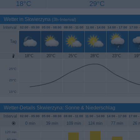
18°C
29°C
Wetter in Skwierzyna
(3h-Interval)
Interval
02:00 -
05:00
05:00 -
08:00
08:00 -
11:00
11:00 -
14:00
14:00 -
17:00
17:00 
Tag
18°C
20°C
25°C
28°C
23°C
19
30°C
25°C
20°C
15°C
Wetter-Details Skwierzyna: Sonne & Niederschlag
Interval
02:00 -
05:00
05:00 -
08:00
08:00 -
11:00
11:00 -
14:00
14:00 -
17:00
17:00 -
0 min
39 min
109 min
124 min
77 min
26 
120 min
60 min