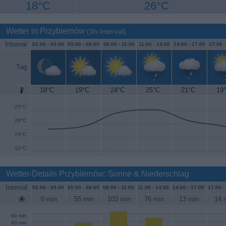
18°C
26°C
Wetter in Przybiernów
(3h-Interval)
Interval
02:00 -
05:00
05:00 -
08:00
08:00 -
11:00
11:00 -
14:00
14:00 -
17:00
17:00 
Tag
18°C
19°C
24°C
25°C
21°C
19
30°C
25°C
20°C
15°C
10°C
Wetter-Details Przybiernów: Sonne & Niederschlag
Interval
02:00 -
05:00
05:00 -
08:00
08:00 -
11:00
11:00 -
14:00
14:00 -
17:00
17:00 -
0 min
55 min
103 min
76 min
13 min
14 
90 min
60 min