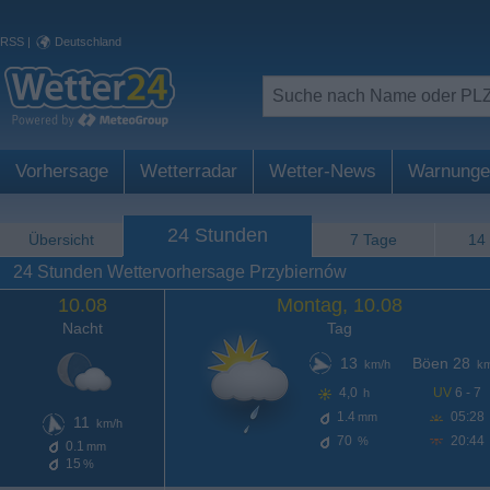
RSS
|
Deutschland
Vorhersage
Wetterradar
Wetter-News
Warnunge
24 Stunden
Übersicht
7 Tage
14
24 Stunden Wettervorhersage Przybiernów
10.08
Montag, 10.08
Nacht
Tag
13
Böen 28
km/h
km
4,0
UV
6 - 7
h
1.4
05:28
mm
11
km/h
70
20:44
%
0.1
mm
15
%