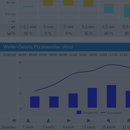
30 min
0.5 mm
1 mm
< 0,1 mm
0 mm
0 mm
0,1 mm
0,5 mm
0,8
%
15 %
0 %
0 %
35 %
45 %
55
Wetter-Details Przybiernów: Wind
Interval
02:00 -
05:00
05:00 -
08:00
08:00 -
11:00
11:00 -
14:00
14:00 -
17:00
17:00 -
30
20
10
0
Windgeschw.
Spitzenböen
Geschw.
7 km/h
7 km/h
9 km/h
13 km/h
15 km/h
11 k