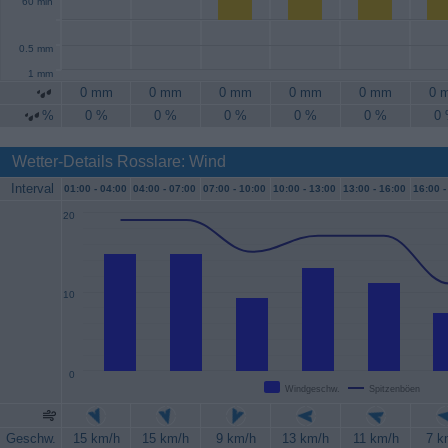
60 min
0.5 mm
1 mm
0 mm
0 mm
0 mm
0 mm
0 mm
0 
%
0 %
0 %
0 %
0 %
0 %
0
Wetter-Details Rosslare: Wind
Interval
01:00 -
04:00
04:00 -
07:00
07:00 -
10:00
10:00 -
13:00
13:00 -
16:00
16:00 -
20
10
0
Windgeschw.
Spitzenböen
Geschw.
15 km/h
15 km/h
9 km/h
13 km/h
11 km/h
7 k