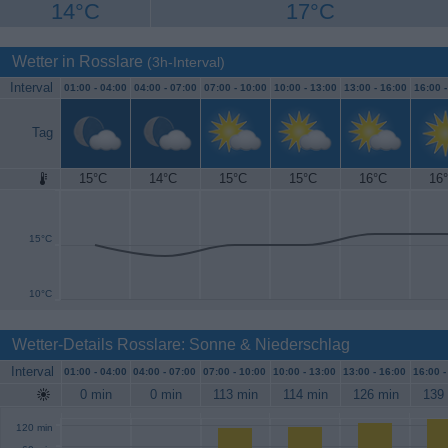
14°C
17°C
Wetter in Rosslare
(3h-Interval)
Interval
01:00 -
04:00
04:00 -
07:00
07:00 -
10:00
10:00 -
13:00
13:00 -
16:00
16:00 
Tag
15°C
14°C
15°C
15°C
16°C
16
20°C
15°C
10°C
Wetter-Details Rosslare: Sonne & Niederschlag
Interval
01:00 -
04:00
04:00 -
07:00
07:00 -
10:00
10:00 -
13:00
13:00 -
16:00
16:00 
0 min
0 min
113 min
114 min
126 min
139
120 min