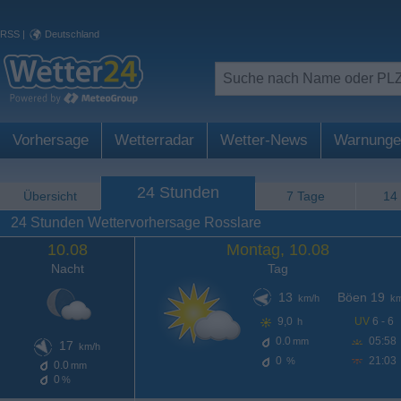
RSS
|
Deutschland
Vorhersage
Wetterradar
Wetter-News
Warnunge
24 Stunden
Übersicht
7 Tage
14
24 Stunden Wettervorhersage Rosslare
10.08
Montag, 10.08
Nacht
Tag
13
Böen 19
km/h
km
9,0
UV
6 - 6
h
0.0
05:58
mm
17
km/h
0
21:03
%
0.0
mm
0
%