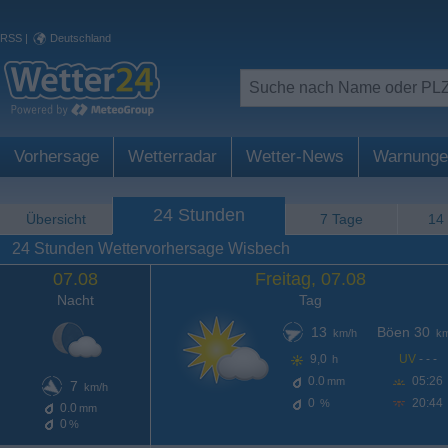
RSS
|
Deutschland
Vorhersage
Wetterradar
Wetter-News
Warnunge
24 Stunden
Übersicht
7 Tage
14
24 Stunden Wettervorhersage Wisbech
07.08
Freitag, 07.08
Nacht
Tag
13
Böen 30
km/h
km
9,0
UV
- - -
h
0.0
05:26
mm
7
km/h
0
20:44
%
0.0
mm
0
%