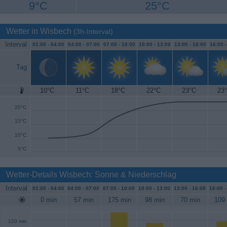
9°C
25°C
Wetter in Wisbech
(3h-Interval)
Interval
01:00 -
04:00
04:00 -
07:00
07:00 -
10:00
10:00 -
13:00
13:00 -
16:00
16:00 
Tag
10°C
11°C
18°C
22°C
23°C
23
25°C
20°C
15°C
10°C
5°C
Wetter-Details Wisbech: Sonne & Niederschlag
Interval
01:00 -
04:00
04:00 -
07:00
07:00 -
10:00
10:00 -
13:00
13:00 -
16:00
16:00 
0 min
57 min
175 min
98 min
70 min
109
120 min