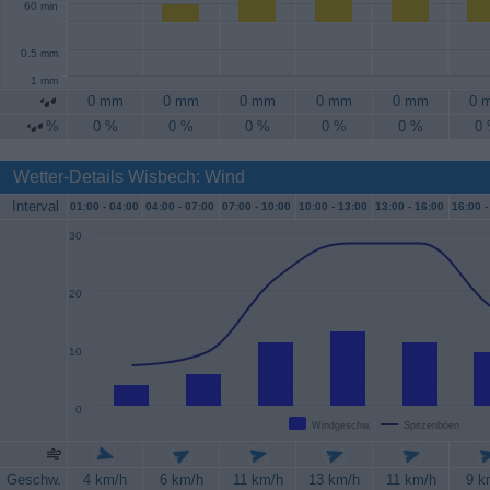
60 min
0.5 mm
1 mm
0 mm
0 mm
0 mm
0 mm
0 mm
0 
%
0 %
0 %
0 %
0 %
0 %
0
Wetter-Details Wisbech: Wind
Interval
01:00 -
04:00
04:00 -
07:00
07:00 -
10:00
10:00 -
13:00
13:00 -
16:00
16:00 -
30
20
10
0
Windgeschw.
Spitzenböen
Geschw.
4 km/h
6 km/h
11 km/h
13 km/h
11 km/h
9 k