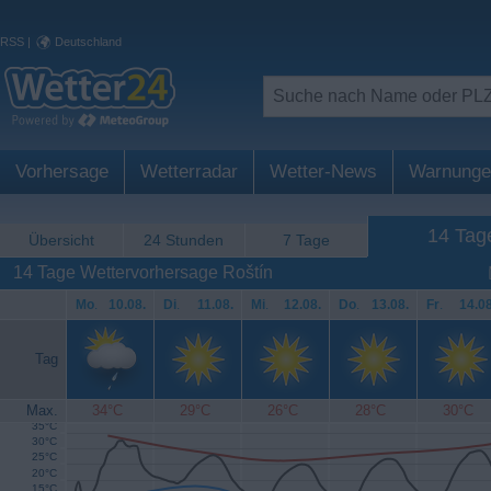
RSS
|
Deutschland
Vorhersage
Wetterradar
Wetter-News
Warnunge
14 Tag
Übersicht
24 Stunden
7 Tage
14 Tage Wettervorhersage Roštín
Mo
.
10.08.
Di
.
11.08.
Mi
.
12.08.
Do
.
13.08.
Fr
.
14.08
Tag
Max.
34°C
29°C
26°C
28°C
30°C
35°C
30°C
25°C
20°C
15°C