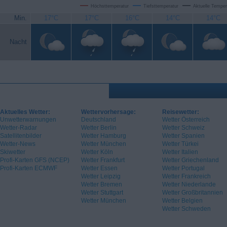
Höchsttemperatur
Tiefsttemperatur
Aktuelle Temper
Min.
17°C
17°C
16°C
14°C
14°C
Nacht
Aktuelles Wetter:
Wettervorhersage:
Reisewetter:
Unwetterwarnungen
Deutschland
Wetter Österreich
Wetter-Radar
Wetter Berlin
Wetter Schweiz
Satellitenbilder
Wetter Hamburg
Wetter Spanien
Wetter-News
Wetter München
Wetter Türkei
Skiwetter
Wetter Köln
Wetter Italien
Profi-Karten GFS (NCEP)
Wetter Frankfurt
Wetter Griechenland
Profi-Karten ECMWF
Wetter Essen
Wetter Portugal
Wetter Leipzig
Wetter Frankreich
Wetter Bremen
Wetter Niederlande
Wetter Stuttgart
Wetter Großbritannien
Wetter München
Wetter Belgien
Wetter Schweden