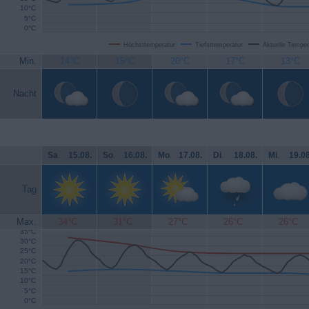
10°C
5°C
0°C
Höchsttemperatur
Tiefsttemperatur
Aktuelle Temper
Min.
14°C
15°C
20°C
17°C
13°C
Nacht
Sa
.
15.08.
So
.
16.08.
Mo
.
17.08.
Di
.
18.08.
Mi
.
19.08
Tag
Max.
34°C
31°C
27°C
26°C
26°C
35°C
30°C
25°C
20°C
15°C
10°C
5°C
0°C