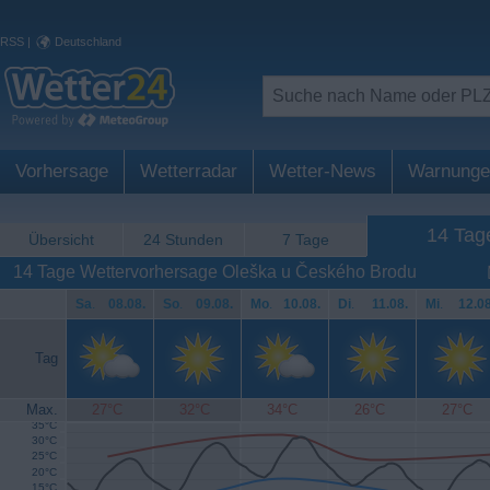
RSS
|
Deutschland
Vorhersage
Wetterradar
Wetter-News
Warnunge
14 Tag
Übersicht
24 Stunden
7 Tage
14 Tage Wettervorhersage Oleška u Českého Brodu
Sa
.
08.08.
So
.
09.08.
Mo
.
10.08.
Di
.
11.08.
Mi
.
12.08
Tag
Max.
27°C
32°C
34°C
26°C
27°C
35°C
30°C
25°C
20°C
15°C