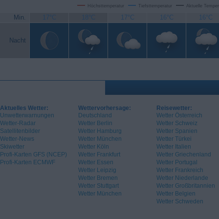
Höchsttemperatur
Tiefsttemperatur
Aktuelle Temper
Min.
17°C
18°C
17°C
16°C
16°C
Nacht
Aktuelles Wetter:
Wettervorhersage:
Reisewetter:
Unwetterwarnungen
Deutschland
Wetter Österreich
Wetter-Radar
Wetter Berlin
Wetter Schweiz
Satellitenbilder
Wetter Hamburg
Wetter Spanien
Wetter-News
Wetter München
Wetter Türkei
Skiwetter
Wetter Köln
Wetter Italien
Profi-Karten GFS (NCEP)
Wetter Frankfurt
Wetter Griechenland
Profi-Karten ECMWF
Wetter Essen
Wetter Portugal
Wetter Leipzig
Wetter Frankreich
Wetter Bremen
Wetter Niederlande
Wetter Stuttgart
Wetter Großbritannien
Wetter München
Wetter Belgien
Wetter Schweden