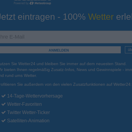
Jetzt eintragen - 100%
Wetter
erle
ur
Tiefsttemperatur
Aktuelle Temperatur
18°C
16°C
12°C
13°C
14°C
üb
utzen Sie Wetter24 und bleiben Sie immer auf dem neuesten Stand.
.
17.08.
Di
.
18.08.
Mi
.
19.08.
Do
.
20.08.
Fr
.
21.08.
ir bieten Ihnen regelmäßig Zusatz-Infos, News und Gewinnspiele - imm
nd rund ums Wetter.
rofitieren Sie außerdem von den vielen Zusatzfunktionen auf Wetter24:
28°C
29°C
29°C
28°C
26°C
14-Tage-Wettervorhersage
Wetter-Favoriten
Twitter Wetter-Ticker
Satelliten-Animation