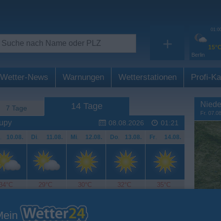
01:0
+
15°
Berlin
Wetter-News
Warnungen
Wetterstationen
Profi-Ka
Niede
14 Tage
7 Tage
Fr. 07.0
lupy
08.08.2026
01:21
.
10.08.
Di
.
11.08.
Mi
.
12.08.
Do
.
13.08.
Fr
.
14.08.
34°C
29°C
30°C
32°C
35°C
Mein