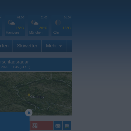
0
01:00
01:00
01:00
C
15°C
20°C
18°C
Hamburg
München
Köln
rten
Skiwetter
Mehr
rschlagsradar
8.2026 - 11:45 (CEST)
Kozolupy