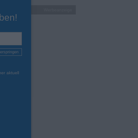
Werbeanzeige
ben!
erspringen
er aktuell