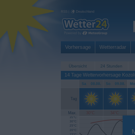
RSS
|
Deutschland
Vorhersage
Wetterradar
Übersicht
24 Stunden
14 Tage Wettervorhersage Kozo
Sa
.
08.08.
So
.
09.08.
Mo
Tag
Max.
30°C
34°C
35°C
30°C
25°C
20°C
15°C