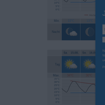
10°C
5°C
0°C
Höchsttemperat
Min.
13°C
13°C
Nacht
N
Sa
.
15.08.
So
.
16.08.
Mo
W
u
Tag
P
Max.
34°C
30°C
35°C
30°C
25°C
20°C
15°C
10°C
5°C
0°C