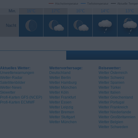
Höchsttemperatur
Tiefsttemperatur
Aktuelle Temper
Min.
16°C
17°C
16°C
14°C
13°C
Nacht
Aktuelles Wetter:
Wettervorhersage:
Reisewetter:
Unwetterwarnungen
Deutschland
Wetter Österreich
Wetter-Radar
Wetter Berlin
Wetter Schweiz
Satellitenbilder
Wetter Hamburg
Wetter Spanien
Wetter-News
Wetter München
Wetter Türkei
Skiwetter
Wetter Köln
Wetter Italien
Profi-Karten GFS (NCEP)
Wetter Frankfurt
Wetter Griechenland
Profi-Karten ECMWF
Wetter Essen
Wetter Portugal
Wetter Leipzig
Wetter Frankreich
Wetter Bremen
Wetter Niederlande
Wetter Stuttgart
Wetter Großbritannien
Wetter München
Wetter Belgien
Wetter Schweden