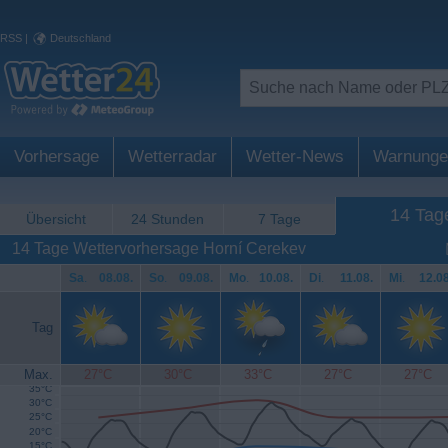
RSS
|
Deutschland
Vorhersage
Wetterradar
Wetter-News
Warnunge
14 Tag
Übersicht
24 Stunden
7 Tage
14 Tage Wettervorhersage Horní Cerekev
Sa
.
08.08.
So
.
09.08.
Mo
.
10.08.
Di
.
11.08.
Mi
.
12.08
Tag
Max.
27°C
30°C
33°C
27°C
27°C
35°C
30°C
25°C
20°C
15°C