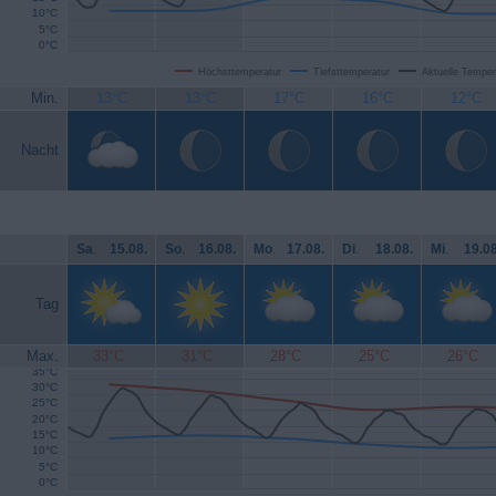
10°C
5°C
0°C
Höchsttemperatur
Tiefsttemperatur
Aktuelle Temper
Min.
13°C
13°C
17°C
16°C
12°C
Nacht
Sa
.
15.08.
So
.
16.08.
Mo
.
17.08.
Di
.
18.08.
Mi
.
19.08
Tag
Max.
33°C
31°C
28°C
25°C
26°C
35°C
30°C
25°C
20°C
15°C
10°C
5°C
0°C