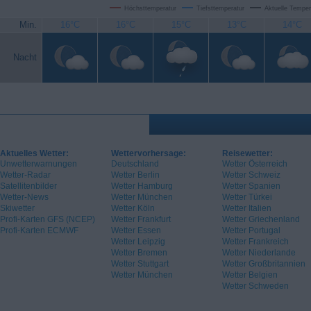
Höchsttemperatur
Tiefsttemperatur
Aktuelle Temper
Min.
16°C
16°C
15°C
13°C
14°C
Nacht
Aktuelles Wetter:
Wettervorhersage:
Reisewetter:
Unwetterwarnungen
Deutschland
Wetter Österreich
Wetter-Radar
Wetter Berlin
Wetter Schweiz
Satellitenbilder
Wetter Hamburg
Wetter Spanien
Wetter-News
Wetter München
Wetter Türkei
Skiwetter
Wetter Köln
Wetter Italien
Profi-Karten GFS (NCEP)
Wetter Frankfurt
Wetter Griechenland
Profi-Karten ECMWF
Wetter Essen
Wetter Portugal
Wetter Leipzig
Wetter Frankreich
Wetter Bremen
Wetter Niederlande
Wetter Stuttgart
Wetter Großbritannien
Wetter München
Wetter Belgien
Wetter Schweden