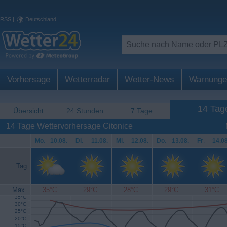
RSS
|
Deutschland
Vorhersage
Wetterradar
Wetter-News
Warnunge
14 Tag
Übersicht
24 Stunden
7 Tage
14 Tage Wettervorhersage Citonice
Mo
.
10.08.
Di
.
11.08.
Mi
.
12.08.
Do
.
13.08.
Fr
.
14.08
Tag
Max.
35°C
29°C
28°C
29°C
31°C
35°C
30°C
25°C
20°C
15°C