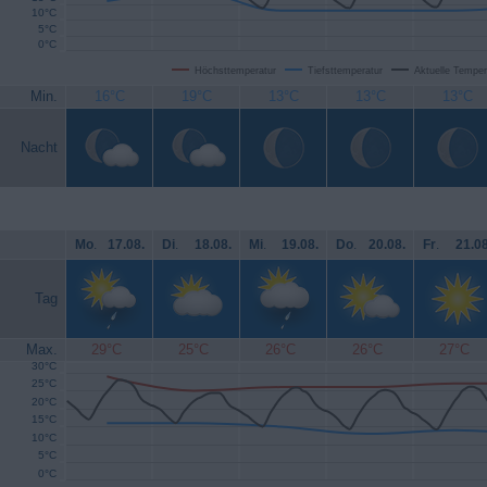
10°C
5°C
0°C
Höchsttemperatur
Tiefsttemperatur
Aktuelle Temper
Min.
16°C
19°C
13°C
13°C
13°C
Nacht
Mo
.
17.08.
Di
.
18.08.
Mi
.
19.08.
Do
.
20.08.
Fr
.
21.08
Tag
Max.
29°C
25°C
26°C
26°C
27°C
30°C
25°C
20°C
15°C
10°C
5°C
0°C