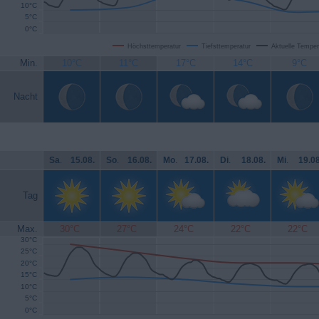
10°C
5°C
0°C
Höchsttemperatur
Tiefsttemperatur
Aktuelle Temper
Min.
10°C
11°C
17°C
14°C
9°C
Nacht
Sa
.
15.08.
So
.
16.08.
Mo
.
17.08.
Di
.
18.08.
Mi
.
19.08
Tag
Max.
30°C
27°C
24°C
22°C
22°C
30°C
25°C
20°C
15°C
10°C
5°C
0°C