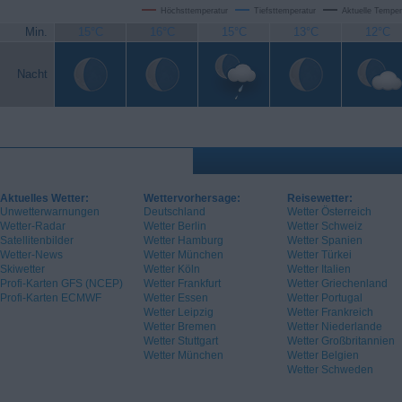
Höchsttemperatur
Tiefsttemperatur
Aktuelle Temper
Min.
15°C
16°C
15°C
13°C
12°C
Nacht
Aktuelles Wetter:
Wettervorhersage:
Reisewetter:
Unwetterwarnungen
Deutschland
Wetter Österreich
Wetter-Radar
Wetter Berlin
Wetter Schweiz
Satellitenbilder
Wetter Hamburg
Wetter Spanien
Wetter-News
Wetter München
Wetter Türkei
Skiwetter
Wetter Köln
Wetter Italien
Profi-Karten GFS (NCEP)
Wetter Frankfurt
Wetter Griechenland
Profi-Karten ECMWF
Wetter Essen
Wetter Portugal
Wetter Leipzig
Wetter Frankreich
Wetter Bremen
Wetter Niederlande
Wetter Stuttgart
Wetter Großbritannien
Wetter München
Wetter Belgien
Wetter Schweden