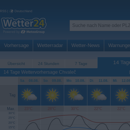
RSS
|
Deutschland
Vorhersage
Wetterradar
Wetter-News
Warnunge
14 Tag
Übersicht
24 Stunden
7 Tage
14 Tage Wettervorhersage Chvaleč
Sa
.
08.08.
So
.
09.08.
Mo
.
10.08.
Di
.
11.08.
Mi
.
12.08
Tag
Max.
23°C
28°C
30°C
22°C
22°C
30°C
25°C
20°C
15°C