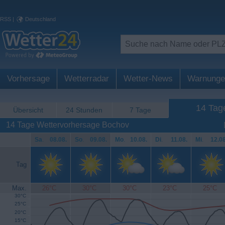
RSS
|
Deutschland
Vorhersage
Wetterradar
Wetter-News
Warnunge
14 Tag
Übersicht
24 Stunden
7 Tage
14 Tage Wettervorhersage Bochov
Sa
.
08.08.
So
.
09.08.
Mo
.
10.08.
Di
.
11.08.
Mi
.
12.08
Tag
Max.
26°C
30°C
30°C
23°C
25°C
30°C
25°C
20°C
15°C