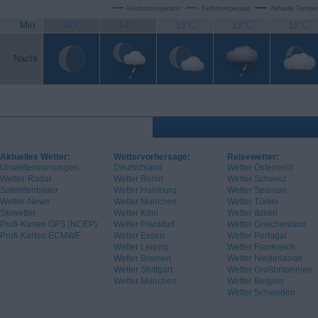
Höchsttemperatur
Tiefsttemperatur
Aktuelle Temper
Min.
14°C
14°C
13°C
12°C
11°C
Nacht
Aktuelles Wetter:
Wettervorhersage:
Reisewetter:
Unwetterwarnungen
Deutschland
Wetter Österreich
Wetter-Radar
Wetter Berlin
Wetter Schweiz
Satellitenbilder
Wetter Hamburg
Wetter Spanien
Wetter-News
Wetter München
Wetter Türkei
Skiwetter
Wetter Köln
Wetter Italien
Profi-Karten GFS (NCEP)
Wetter Frankfurt
Wetter Griechenland
Profi-Karten ECMWF
Wetter Essen
Wetter Portugal
Wetter Leipzig
Wetter Frankreich
Wetter Bremen
Wetter Niederlande
Wetter Stuttgart
Wetter Großbritannien
Wetter München
Wetter Belgien
Wetter Schweden