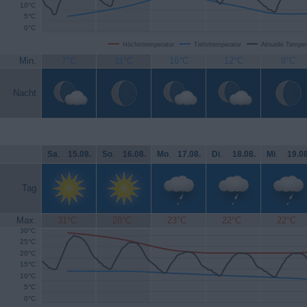
10°C
5°C
0°C
Höchsttemperatur
Tiefsttemperatur
Aktuelle Temper
Min.
7°C
11°C
16°C
12°C
8°C
Nacht
Sa
.
15.08.
So
.
16.08.
Mo
.
17.08.
Di
.
18.08.
Mi
.
19.08
Tag
Max.
31°C
28°C
23°C
22°C
22°C
30°C
25°C
20°C
15°C
10°C
5°C
0°C