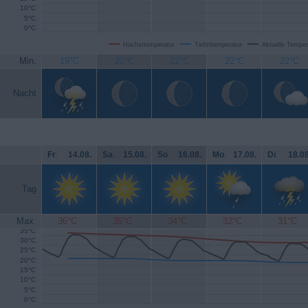
10°C
5°C
0°C
Höchsttemperatur
Tiefsttemperatur
Aktuelle Temper
Min.
19°C
22°C
22°C
22°C
22°C
Nacht
Fr
.
14.08.
Sa
.
15.08.
So
.
16.08.
Mo
.
17.08.
Di
.
18.08
Tag
Max.
36°C
35°C
34°C
32°C
31°C
35°C
30°C
25°C
20°C
15°C
10°C
5°C
0°C