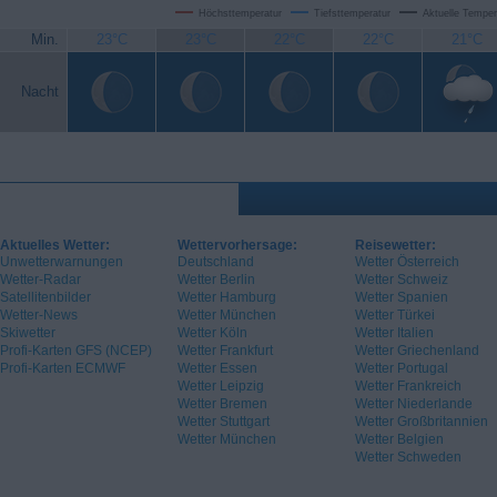
Höchsttemperatur
Tiefsttemperatur
Aktuelle Temper
Min.
23°C
23°C
22°C
22°C
21°C
Nacht
Aktuelles Wetter:
Wettervorhersage:
Reisewetter:
Unwetterwarnungen
Deutschland
Wetter Österreich
Wetter-Radar
Wetter Berlin
Wetter Schweiz
Satellitenbilder
Wetter Hamburg
Wetter Spanien
Wetter-News
Wetter München
Wetter Türkei
Skiwetter
Wetter Köln
Wetter Italien
Profi-Karten GFS (NCEP)
Wetter Frankfurt
Wetter Griechenland
Profi-Karten ECMWF
Wetter Essen
Wetter Portugal
Wetter Leipzig
Wetter Frankreich
Wetter Bremen
Wetter Niederlande
Wetter Stuttgart
Wetter Großbritannien
Wetter München
Wetter Belgien
Wetter Schweden