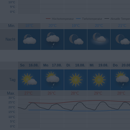
10°C
5°C
0°C
Höchsttemperatur
Tiefsttemperatur
Aktuelle Temper
Min.
18°C
20°C
19°C
20°C
21°C
Nacht
So
.
16.08.
Mo
.
17.08.
Di
.
18.08.
Mi
.
19.08.
Do
.
20.08
Tag
Max.
27°C
26°C
28°C
29°C
28°C
30°C
25°C
20°C
15°C
10°C
5°C
0°C