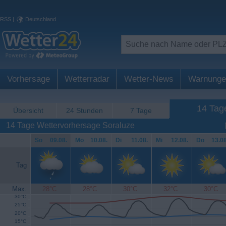
RSS
|
Deutschland
Vorhersage
Wetterradar
Wetter-News
Warnunge
14 Tag
Übersicht
24 Stunden
7 Tage
14 Tage Wettervorhersage Soraluze
So
.
09.08.
Mo
.
10.08.
Di
.
11.08.
Mi
.
12.08.
Do
.
13.08
Tag
Max.
28°C
28°C
30°C
32°C
30°C
30°C
25°C
20°C
15°C