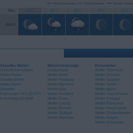
Höchsttemperatur
Tiefsttemperatur
Aktuelle Temper
Min.
19°C
19°C
18°C
18°C
19°C
Nacht
Aktuelles Wetter:
Wettervorhersage:
Reisewetter:
Unwetterwarnungen
Deutschland
Wetter Österreich
Wetter-Radar
Wetter Berlin
Wetter Schweiz
Satellitenbilder
Wetter Hamburg
Wetter Spanien
Wetter-News
Wetter München
Wetter Türkei
Skiwetter
Wetter Köln
Wetter Italien
Profi-Karten GFS (NCEP)
Wetter Frankfurt
Wetter Griechenland
Profi-Karten ECMWF
Wetter Essen
Wetter Portugal
Wetter Leipzig
Wetter Frankreich
Wetter Bremen
Wetter Niederlande
Wetter Stuttgart
Wetter Großbritannien
Wetter München
Wetter Belgien
Wetter Schweden