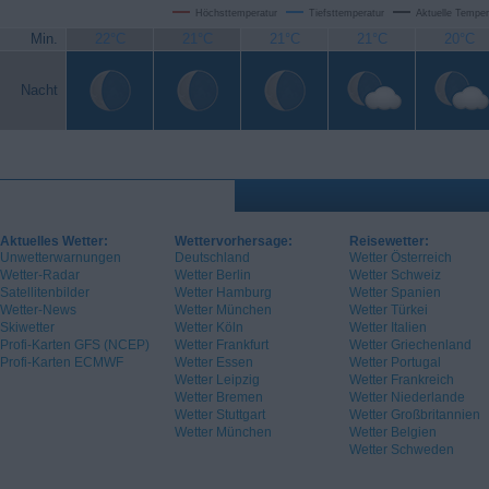
Höchsttemperatur
Tiefsttemperatur
Aktuelle Temper
Min.
22°C
21°C
21°C
21°C
20°C
Nacht
Aktuelles Wetter:
Wettervorhersage:
Reisewetter:
Unwetterwarnungen
Deutschland
Wetter Österreich
Wetter-Radar
Wetter Berlin
Wetter Schweiz
Satellitenbilder
Wetter Hamburg
Wetter Spanien
Wetter-News
Wetter München
Wetter Türkei
Skiwetter
Wetter Köln
Wetter Italien
Profi-Karten GFS (NCEP)
Wetter Frankfurt
Wetter Griechenland
Profi-Karten ECMWF
Wetter Essen
Wetter Portugal
Wetter Leipzig
Wetter Frankreich
Wetter Bremen
Wetter Niederlande
Wetter Stuttgart
Wetter Großbritannien
Wetter München
Wetter Belgien
Wetter Schweden