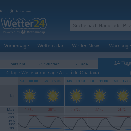
RSS
|
Deutschland
Vorhersage
Wetterradar
Wetter-News
Warnunge
14 Tag
Übersicht
24 Stunden
7 Tage
14 Tage Wettervorhersage Alcalá de Guadaira
Sa
.
08.08.
So
.
09.08.
Mo
.
10.08.
Di
.
11.08.
Mi
.
12.08
Tag
Max.
40°C
38°C
37°C
37°C
38°C
40°C
35°C
30°C
25°C
20°C