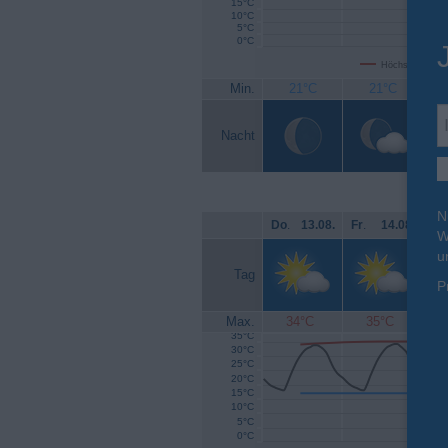
15°C
10°C
5°C
0°C
Höchsttemperat
Min.
21°C
21°C
Nacht
N
Do
.
13.08.
Fr
.
14.08.
Sa
W
u
Tag
P
Max.
34°C
35°C
35°C
30°C
25°C
20°C
15°C
10°C
5°C
0°C