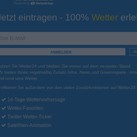
Jetzt eintragen - 100%
Wetter
erle
ur
Tiefsttemperatur
Aktuelle Temperatur
17°C
15°C
17°C
19°C
18°C
üb
utzen Sie Wetter24 und bleiben Sie immer auf dem neuesten Stand.
.
15.08.
So
.
16.08.
Mo
.
17.08.
Di
.
18.08.
Mi
.
19.08.
ir bieten Ihnen regelmäßig Zusatz-Infos, News und Gewinnspiele - imm
nd rund ums Wetter.
rofitieren Sie außerdem von den vielen Zusatzfunktionen auf Wetter24:
35°C
33°C
33°C
29°C
29°C
14-Tage-Wettervorhersage
Wetter-Favoriten
Twitter Wetter-Ticker
Satelliten-Animation