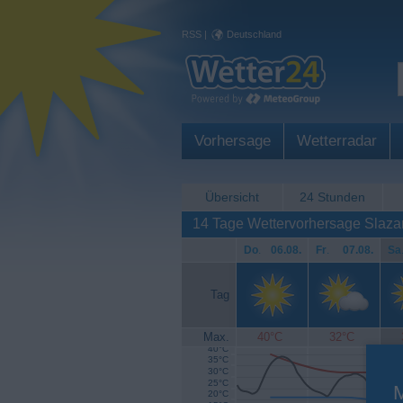
RSS
|
Deutschland
Vorhersage
Wetterradar
Übersicht
24 Stunden
14 Tage Wettervorhersage Slaza
Do
.
06.08.
Fr
.
07.08.
Sa
Tag
Max.
40°C
32°C
40°C
35°C
30°C
25°C
20°C