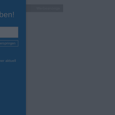
Werbeanzeige
ben!
erspringen
er aktuell