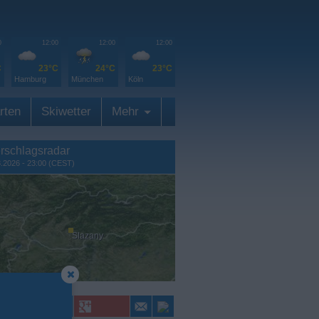
0
12:00
12:00
12:00
C
23°C
24°C
23°C
Hamburg
München
Köln
rten
Skiwetter
Mehr
rschlagsradar
8.2026 - 23:00 (CEST)
Slazany