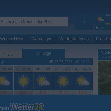
13:0
+
26°
Berlin
Wetter-News
Warnungen
Wetterstationen
Profi-Ka
Niede
14 Tage
7 Tage
Fr. 07.0
ny
06.08.2026
13:02
.
08.08.
So
.
09.08.
Mo
.
10.08.
Di
.
11.08.
Mi
.
12.08.
32°C
33°C
36°C
36°C
34°C
Mein