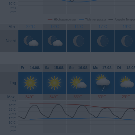
10°C
5°C
0°C
Höchsttemperatur
Tiefsttemperatur
Aktuelle Temper
Min.
22°C
18°C
14°C
17°C
19°C
Nacht
Fr
.
14.08.
Sa
.
15.08.
So
.
16.08.
Mo
.
17.08.
Di
.
18.08
Tag
Max.
34°C
34°C
33°C
30°C
29°C
35°C
30°C
25°C
20°C
15°C
10°C
5°C
0°C