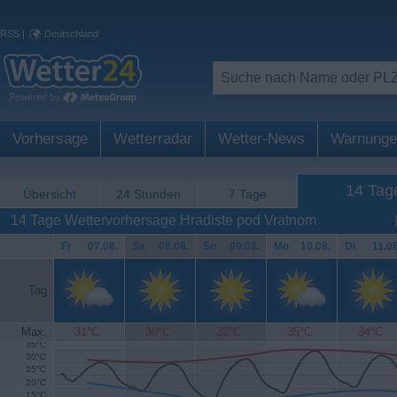
RSS
|
Deutschland
Vorhersage
Wetterradar
Wetter-News
Warnunge
14 Tag
Übersicht
24 Stunden
7 Tage
14 Tage Wettervorhersage Hradiste pod Vratnom
Fr
.
07.08.
Sa
.
08.08.
So
.
09.08.
Mo
.
10.08.
Di
.
11.08
Tag
Max.
31°C
30°C
32°C
35°C
34°C
35°C
30°C
25°C
20°C
15°C