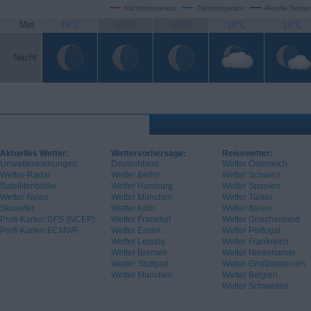
Höchsttemperatur
Tiefsttemperatur
Aktuelle Temper
Min.
16°C
17°C
17°C
18°C
16°C
Nacht
Aktuelles Wetter:
Wettervorhersage:
Reisewetter:
Unwetterwarnungen
Deutschland
Wetter Österreich
Wetter-Radar
Wetter Berlin
Wetter Schweiz
Satellitenbilder
Wetter Hamburg
Wetter Spanien
Wetter-News
Wetter München
Wetter Türkei
Skiwetter
Wetter Köln
Wetter Italien
Profi-Karten GFS (NCEP)
Wetter Frankfurt
Wetter Griechenland
Profi-Karten ECMWF
Wetter Essen
Wetter Portugal
Wetter Leipzig
Wetter Frankreich
Wetter Bremen
Wetter Niederlande
Wetter Stuttgart
Wetter Großbritannien
Wetter München
Wetter Belgien
Wetter Schweden