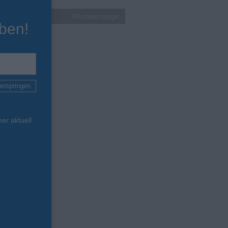
Werbeanzeige
ben!
erspringen
er aktuell