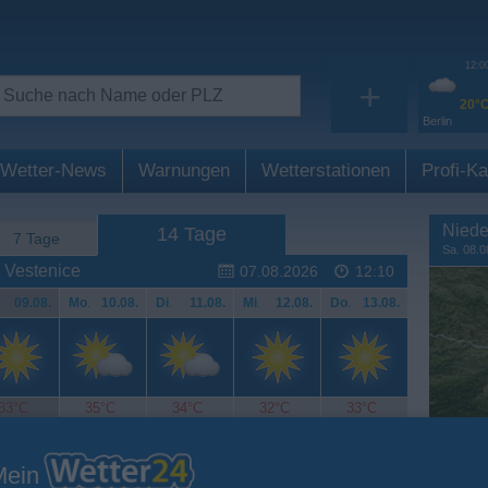
12:0
+
20°
Berlin
Wetter-News
Warnungen
Wetterstationen
Profi-Ka
Niede
14 Tage
7 Tage
Sa. 08.0
 Vestenice
07.08.2026
12:10
.
09.08.
Mo
.
10.08.
Di
.
11.08.
Mi
.
12.08.
Do
.
13.08.
33°C
35°C
34°C
32°C
33°C
Mein