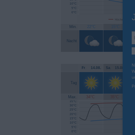
10°C
5°C
0°C
Höchsttemperat
Min.
22°C
15°C
Nacht
N
Fr
.
14.08.
Sa
.
15.08.
So
W
u
Tag
P
Max.
34°C
35°C
35°C
30°C
25°C
20°C
15°C
10°C
5°C
0°C