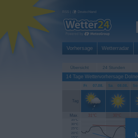
RSS
|
Deutschland
Vorhersage
Wetterradar
Übersicht
24 Stunden
14 Tage Wettervorhersage Dolne
Fr
.
07.08.
Sa
.
08.08.
So
Tag
Max.
31°C
30°C
35°C
30°C
25°C
20°C
15°C