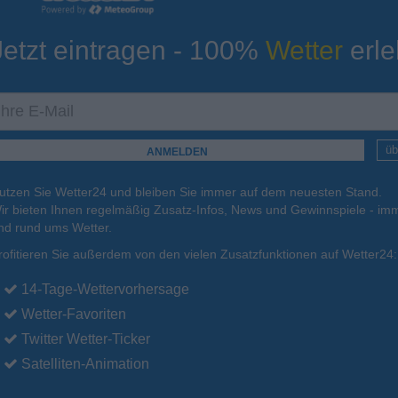
Jetzt eintragen - 100%
Wetter
erle
ur
Tiefsttemperatur
Aktuelle Temperatur
12°C
15°C
18°C
15°C
13°C
üb
utzen Sie Wetter24 und bleiben Sie immer auf dem neuesten Stand.
.
16.08.
Mo
.
17.08.
Di
.
18.08.
Mi
.
19.08.
Do
.
20.08.
ir bieten Ihnen regelmäßig Zusatz-Infos, News und Gewinnspiele - imm
nd rund ums Wetter.
rofitieren Sie außerdem von den vielen Zusatzfunktionen auf Wetter24:
35°C
32°C
32°C
30°C
28°C
14-Tage-Wettervorhersage
Wetter-Favoriten
Twitter Wetter-Ticker
Satelliten-Animation