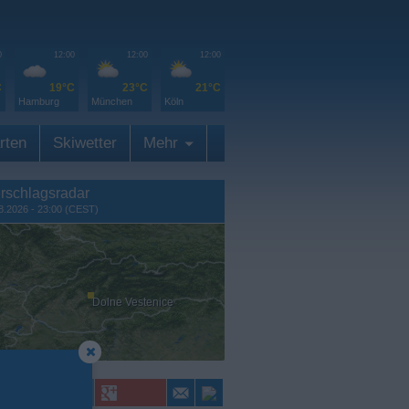
0
12:00
12:00
12:00
C
19°C
23°C
21°C
Hamburg
München
Köln
rten
Skiwetter
Mehr
rschlagsradar
8.2026 - 23:00 (CEST)
Dolne Vestenice