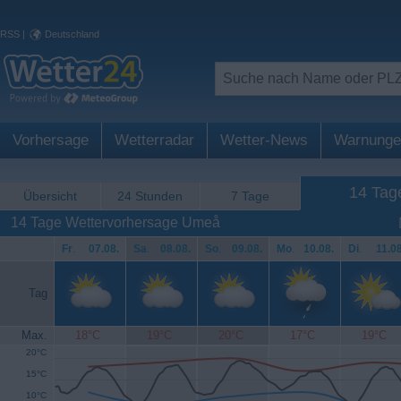
RSS
|
Deutschland
Vorhersage
Wetterradar
Wetter-News
Warnunge
14 Tag
Übersicht
24 Stunden
7 Tage
14 Tage Wettervorhersage Umeå
Fr
.
07.08.
Sa
.
08.08.
So
.
09.08.
Mo
.
10.08.
Di
.
11.08
Tag
Max.
18°C
19°C
20°C
17°C
19°C
20°C
15°C
10°C