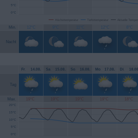
5°C
0°C
Höchsttemperatur
Tiefsttemperatur
Aktuelle Temper
Min.
12°C
9°C
11°C
12°C
8°C
Nacht
Fr
.
14.08.
Sa
.
15.08.
So
.
16.08.
Mo
.
17.08.
Di
.
18.08
Tag
Max.
19°C
19°C
19°C
19°C
18°C
20°C
15°C
10°C
5°C
0°C