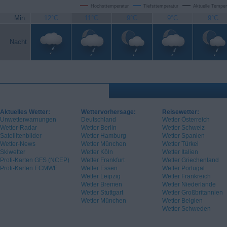
Höchsttemperatur
Tiefsttemperatur
Aktuelle Temper
Min.
12°C
11°C
9°C
9°C
9°C
Nacht
Aktuelles Wetter:
Wettervorhersage:
Reisewetter:
Unwetterwarnungen
Deutschland
Wetter Österreich
Wetter-Radar
Wetter Berlin
Wetter Schweiz
Satellitenbilder
Wetter Hamburg
Wetter Spanien
Wetter-News
Wetter München
Wetter Türkei
Skiwetter
Wetter Köln
Wetter Italien
Profi-Karten GFS (NCEP)
Wetter Frankfurt
Wetter Griechenland
Profi-Karten ECMWF
Wetter Essen
Wetter Portugal
Wetter Leipzig
Wetter Frankreich
Wetter Bremen
Wetter Niederlande
Wetter Stuttgart
Wetter Großbritannien
Wetter München
Wetter Belgien
Wetter Schweden