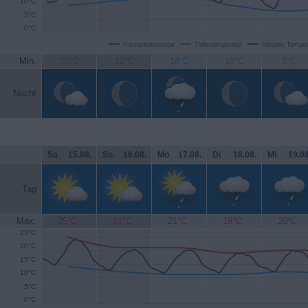
10°C
5°C
0°C
Höchsttemperatur
Tiefsttemperatur
Aktuelle Temper
Min.
10°C
12°C
14°C
10°C
8°C
Nacht
Sa
.
15.08.
So
.
16.08.
Mo
.
17.08.
Di
.
18.08.
Mi
.
19.08
Tag
Max.
25°C
21°C
21°C
19°C
20°C
25°C
20°C
15°C
10°C
5°C
0°C