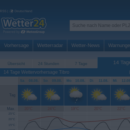
RSS
|
Deutschland
Vorhersage
Wetterradar
Wetter-News
Warnunge
14 Tag
Übersicht
24 Stunden
7 Tage
14 Tage Wettervorhersage Tibro
Sa
.
08.08.
So
.
09.08.
Mo
.
10.08.
Di
.
11.08.
Mi
.
12.08
Tag
Max.
20°C
24°C
19°C
20°C
22°C
25°C
20°C
15°C