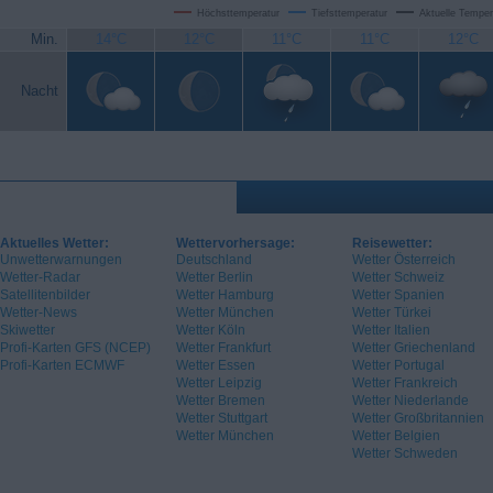
Höchsttemperatur
Tiefsttemperatur
Aktuelle Temper
Min.
14°C
12°C
11°C
11°C
12°C
Nacht
Aktuelles Wetter:
Wettervorhersage:
Reisewetter:
Unwetterwarnungen
Deutschland
Wetter Österreich
Wetter-Radar
Wetter Berlin
Wetter Schweiz
Satellitenbilder
Wetter Hamburg
Wetter Spanien
Wetter-News
Wetter München
Wetter Türkei
Skiwetter
Wetter Köln
Wetter Italien
Profi-Karten GFS (NCEP)
Wetter Frankfurt
Wetter Griechenland
Profi-Karten ECMWF
Wetter Essen
Wetter Portugal
Wetter Leipzig
Wetter Frankreich
Wetter Bremen
Wetter Niederlande
Wetter Stuttgart
Wetter Großbritannien
Wetter München
Wetter Belgien
Wetter Schweden