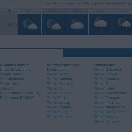
Höchsttemperatur
Tiefsttemperatur
Aktuelle Temper
Min.
13°C
12°C
12°C
12°C
11°C
Nacht
Aktuelles Wetter:
Wettervorhersage:
Reisewetter:
Unwetterwarnungen
Deutschland
Wetter Österreich
Wetter-Radar
Wetter Berlin
Wetter Schweiz
Satellitenbilder
Wetter Hamburg
Wetter Spanien
Wetter-News
Wetter München
Wetter Türkei
Skiwetter
Wetter Köln
Wetter Italien
Profi-Karten GFS (NCEP)
Wetter Frankfurt
Wetter Griechenland
Profi-Karten ECMWF
Wetter Essen
Wetter Portugal
Wetter Leipzig
Wetter Frankreich
Wetter Bremen
Wetter Niederlande
Wetter Stuttgart
Wetter Großbritannien
Wetter München
Wetter Belgien
Wetter Schweden