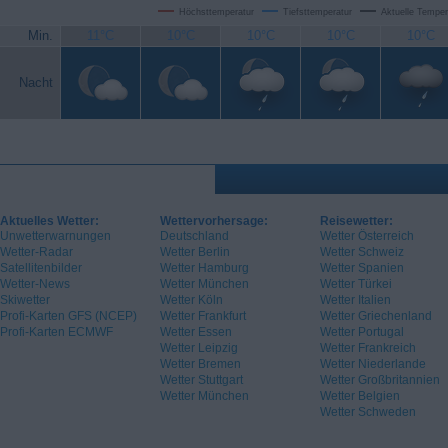
Höchsttemperatur
Tiefsttemperatur
Aktuelle Temper
Min.
11°C
10°C
10°C
10°C
10°C
Nacht
Aktuelles Wetter:
Wettervorhersage:
Reisewetter:
Unwetterwarnungen
Deutschland
Wetter Österreich
Wetter-Radar
Wetter Berlin
Wetter Schweiz
Satellitenbilder
Wetter Hamburg
Wetter Spanien
Wetter-News
Wetter München
Wetter Türkei
Skiwetter
Wetter Köln
Wetter Italien
Profi-Karten GFS (NCEP)
Wetter Frankfurt
Wetter Griechenland
Profi-Karten ECMWF
Wetter Essen
Wetter Portugal
Wetter Leipzig
Wetter Frankreich
Wetter Bremen
Wetter Niederlande
Wetter Stuttgart
Wetter Großbritannien
Wetter München
Wetter Belgien
Wetter Schweden