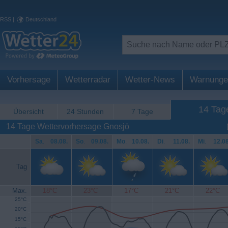
RSS
|
Deutschland
Vorhersage
Wetterradar
Wetter-News
Warnunge
14 Tag
Übersicht
24 Stunden
7 Tage
14 Tage Wettervorhersage Gnosjö
Sa
.
08.08.
So
.
09.08.
Mo
.
10.08.
Di
.
11.08.
Mi
.
12.08
Tag
Max.
18°C
23°C
17°C
21°C
22°C
25°C
20°C
15°C