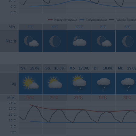
10°C
5°C
0°C
Höchsttemperatur
Tiefsttemperatur
Aktuelle Temper
Min.
7°C
8°C
12°C
8°C
6°C
Nacht
Sa
.
15.08.
So
.
16.08.
Mo
.
17.08.
Di
.
18.08.
Mi
.
19.08
Tag
Max.
25°C
21°C
21°C
19°C
20°C
25°C
20°C
15°C
10°C
5°C
0°C