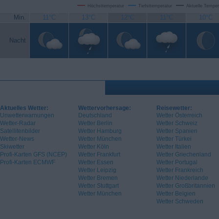
Höchsttemperatur
Tiefsttemperatur
Aktuelle Temper
Min.
11°C
13°C
12°C
11°C
10°C
Nacht
Aktuelles Wetter:
Wettervorhersage:
Reisewetter:
Unwetterwarnungen
Deutschland
Wetter Österreich
Wetter-Radar
Wetter Berlin
Wetter Schweiz
Satellitenbilder
Wetter Hamburg
Wetter Spanien
Wetter-News
Wetter München
Wetter Türkei
Skiwetter
Wetter Köln
Wetter Italien
Profi-Karten GFS (NCEP)
Wetter Frankfurt
Wetter Griechenland
Profi-Karten ECMWF
Wetter Essen
Wetter Portugal
Wetter Leipzig
Wetter Frankreich
Wetter Bremen
Wetter Niederlande
Wetter Stuttgart
Wetter Großbritannien
Wetter München
Wetter Belgien
Wetter Schweden