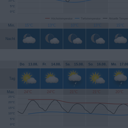
10°C
5°C
0°C
Höchsttemperatur
Tiefsttemperatur
Aktuelle Temper
Min.
15°C
13°C
10°C
13°C
15°C
Nacht
Do
.
13.08.
Fr
.
14.08.
Sa
.
15.08.
So
.
16.08.
Mo
.
17.08
Tag
Max.
24°C
24°C
21°C
21°C
20°C
25°C
20°C
15°C
10°C
5°C
0°C