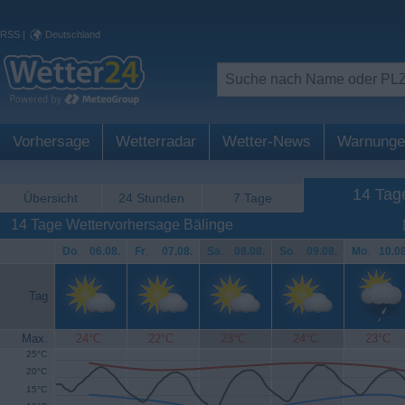
RSS
|
Deutschland
Vorhersage
Wetterradar
Wetter-News
Warnunge
14 Tag
Übersicht
24 Stunden
7 Tage
14 Tage Wettervorhersage Bälinge
Do
.
06.08.
Fr
.
07.08.
Sa
.
08.08.
So
.
09.08.
Mo
.
10.08
Tag
Max.
24°C
22°C
23°C
24°C
23°C
25°C
20°C
15°C