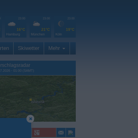
0
23:00
23:00
23:00
C
16°C
21°C
19°C
Hamburg
München
Köln
rten
Skiwetter
Mehr
rschlagsradar
07.2026 - 01:00 (SAMT)
Ishewsk