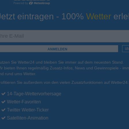
Jetzt eintragen - 100%
Wetter
erle
ur
Tiefsttemperatur
Aktuelle Temperatur
15°C
10°C
13°C
14°C
12°C
üb
utzen Sie Wetter24 und bleiben Sie immer auf dem neuesten Stand.
.
17.08.
Di
.
18.08.
Mi
.
19.08.
Do
.
20.08.
Fr
.
21.08.
ir bieten Ihnen regelmäßig Zusatz-Infos, News und Gewinnspiele - imm
nd rund ums Wetter.
rofitieren Sie außerdem von den vielen Zusatzfunktionen auf Wetter24:
22°C
22°C
22°C
21°C
22°C
14-Tage-Wettervorhersage
Wetter-Favoriten
Twitter Wetter-Ticker
Satelliten-Animation