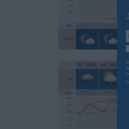
10°C
5°C
0°C
Höchsttemperat
Min.
20°C
16°C
Nacht
N
Sa
.
15.08.
So
.
16.08.
Mo
W
u
Tag
P
Max.
17°C
20°C
20°C
15°C
10°C
5°C
0°C