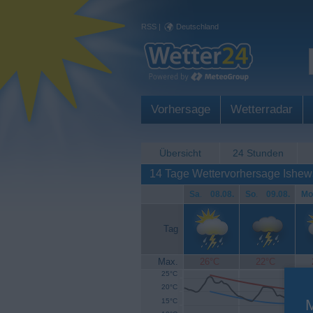
RSS
|
Deutschland
Vorhersage
Wetterradar
Übersicht
24 Stunden
14 Tage Wettervorhersage Ishew
Sa
.
08.08.
So
.
09.08.
Mo
Tag
Max.
26°C
22°C
25°C
20°C
15°C