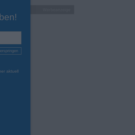
Werbeanzeige
ben!
erspringen
er aktuell