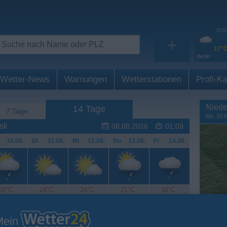
22:0
+
17°
Berlin
Wetter-News
Warnungen
Wetterstationen
Profi-Ka
Niede
14 Tage
7 Tage
Mo. 20.
sk
08.08.2026
01:09
.
10.08.
Di
.
11.08.
Mi
.
12.08.
Do
.
13.08.
Fr
.
14.08.
20°C
24°C
24°C
21°C
16°C
Mein