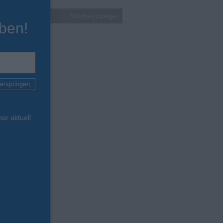
Werbeanzeige
ben!
erspringen
er aktuell