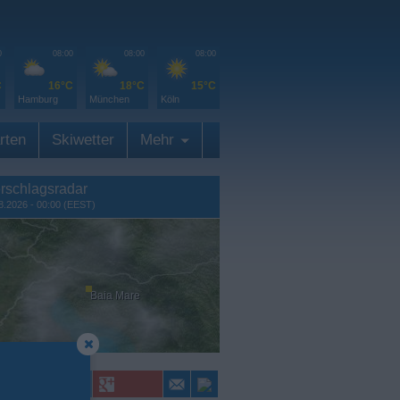
0
08:00
08:00
08:00
C
16°C
18°C
15°C
Hamburg
München
Köln
rten
Skiwetter
Mehr
rschlagsradar
8.2026 - 00:00 (EEST)
Baia Mare