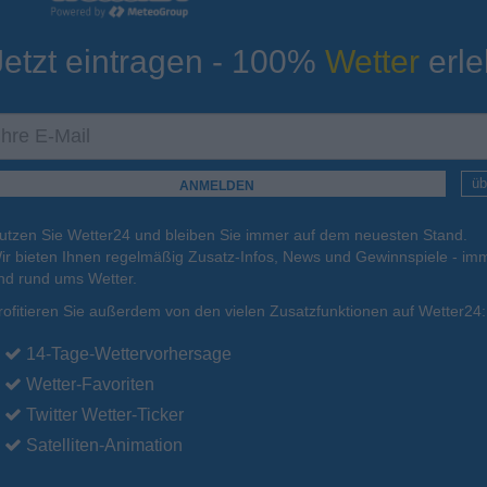
Jetzt eintragen - 100%
Wetter
erle
ur
Tiefsttemperatur
Aktuelle Temperatur
16°C
17°C
18°C
19°C
16°C
üb
utzen Sie Wetter24 und bleiben Sie immer auf dem neuesten Stand.
.
16.08.
Mo
.
17.08.
Di
.
18.08.
Mi
.
19.08.
Do
.
20.08.
ir bieten Ihnen regelmäßig Zusatz-Infos, News und Gewinnspiele - imm
nd rund ums Wetter.
rofitieren Sie außerdem von den vielen Zusatzfunktionen auf Wetter24:
33°C
34°C
32°C
30°C
28°C
14-Tage-Wettervorhersage
Wetter-Favoriten
Twitter Wetter-Ticker
Satelliten-Animation