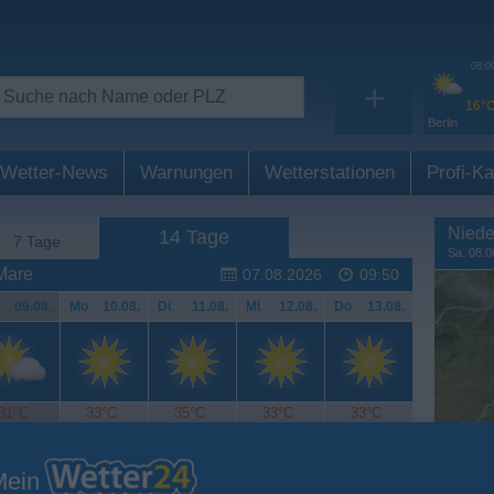
08:0
+
16°
Berlin
Wetter-News
Warnungen
Wetterstationen
Profi-Ka
Niede
14 Tage
7 Tage
Sa. 08.0
Mare
07.08.2026
09:50
.
09.08.
Mo
.
10.08.
Di
.
11.08.
Mi
.
12.08.
Do
.
13.08.
31°C
33°C
35°C
33°C
33°C
Mein