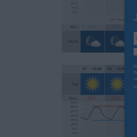
10°C
5°C
0°C
Höchsttemperat
Min.
20°C
18°C
Nacht
N
Fr
.
14.08.
Sa
.
15.08.
So
W
u
Tag
P
Max.
33°C
33°C
35°C
30°C
25°C
20°C
15°C
10°C
5°C
0°C