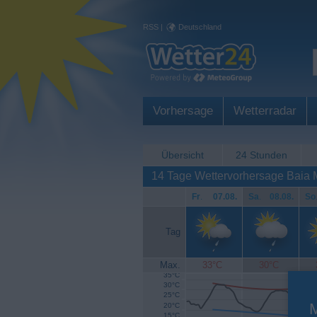
RSS
|
Deutschland
Vorhersage
Wetterradar
Übersicht
24 Stunden
14 Tage Wettervorhersage Baia 
Fr
.
07.08.
Sa
.
08.08.
So
Tag
Max.
33°C
30°C
35°C
30°C
25°C
20°C
15°C