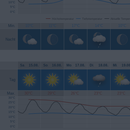
10°C
5°C
0°C
Höchsttemperatur
Tiefsttemperatur
Aktuelle Temper
Min.
10°C
11°C
17°C
14°C
10°C
Nacht
Sa
.
15.08.
So
.
16.08.
Mo
.
17.08.
Di
.
18.08.
Mi
.
19.08
Tag
Max.
30°C
29°C
26°C
23°C
23°C
30°C
25°C
20°C
15°C
10°C
5°C
0°C