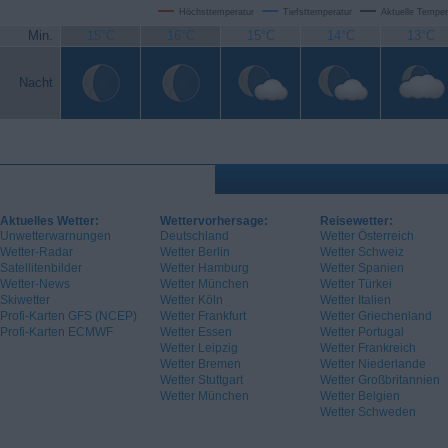
Höchsttemperatur
Tiefsttemperatur
Aktuelle Temper
Min.
15°C
16°C
15°C
14°C
13°C
Nacht
Aktuelles Wetter:
Wettervorhersage:
Reisewetter:
Unwetterwarnungen
Deutschland
Wetter Österreich
Wetter-Radar
Wetter Berlin
Wetter Schweiz
Satellitenbilder
Wetter Hamburg
Wetter Spanien
Wetter-News
Wetter München
Wetter Türkei
Skiwetter
Wetter Köln
Wetter Italien
Profi-Karten GFS (NCEP)
Wetter Frankfurt
Wetter Griechenland
Profi-Karten ECMWF
Wetter Essen
Wetter Portugal
Wetter Leipzig
Wetter Frankreich
Wetter Bremen
Wetter Niederlande
Wetter Stuttgart
Wetter Großbritannien
Wetter München
Wetter Belgien
Wetter Schweden