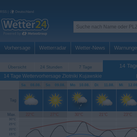
RSS
|
Deutschland
Vorhersage
Wetterradar
Wetter-News
Warnunge
14 Tag
Übersicht
24 Stunden
7 Tage
14 Tage Wettervorhersage Złotniki Kujawskie
Sa
.
08.08.
So
.
09.08.
Mo
.
10.08.
Di
.
11.08.
Mi
.
12.08
Tag
Max.
22°C
27°C
30°C
21°C
23°C
30°C
25°C
20°C
15°C