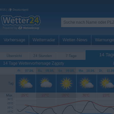
RSS
|
Deutschland
Vorhersage
Wetterradar
Wetter-News
Warnunge
14 Tag
Übersicht
24 Stunden
7 Tage
14 Tage Wettervorhersage Zągoty
Fr
.
07.08.
Sa
.
08.08.
So
.
09.08.
Mo
.
10.08.
Di
.
11.08
Tag
Max.
25°C
22°C
26°C
30°C
23°C
30°C
25°C
20°C
15°C