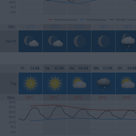
10°C
5°C
0°C
Höchsttemperatur
Tiefsttemperatur
Aktuelle Temper
Min.
17°C
13°C
11°C
15°C
15°C
Nacht
Fr
.
14.08.
Sa
.
15.08.
So
.
16.08.
Mo
.
17.08.
Di
.
18.08
Tag
Max.
28°C
29°C
26°C
24°C
24°C
30°C
25°C
20°C
15°C
10°C
5°C
0°C