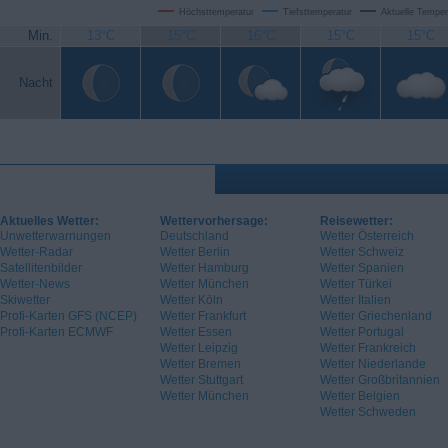
Höchsttemperatur
Tiefsttemperatur
Aktuelle Temper
Min.
13°C
15°C
16°C
15°C
15°C
Nacht
Aktuelles Wetter:
Wettervorhersage:
Reisewetter:
Unwetterwarnungen
Deutschland
Wetter Österreich
Wetter-Radar
Wetter Berlin
Wetter Schweiz
Satellitenbilder
Wetter Hamburg
Wetter Spanien
Wetter-News
Wetter München
Wetter Türkei
Skiwetter
Wetter Köln
Wetter Italien
Profi-Karten GFS (NCEP)
Wetter Frankfurt
Wetter Griechenland
Profi-Karten ECMWF
Wetter Essen
Wetter Portugal
Wetter Leipzig
Wetter Frankreich
Wetter Bremen
Wetter Niederlande
Wetter Stuttgart
Wetter Großbritannien
Wetter München
Wetter Belgien
Wetter Schweden