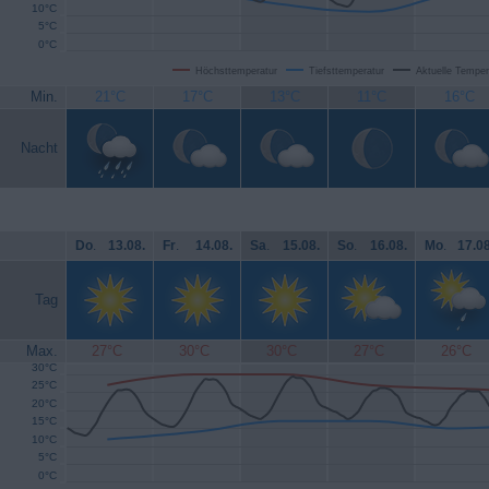
10°C
5°C
0°C
Höchsttemperatur
Tiefsttemperatur
Aktuelle Temper
Min.
21°C
17°C
13°C
11°C
16°C
Nacht
Do
.
13.08.
Fr
.
14.08.
Sa
.
15.08.
So
.
16.08.
Mo
.
17.08
Tag
Max.
27°C
30°C
30°C
27°C
26°C
30°C
25°C
20°C
15°C
10°C
5°C
0°C