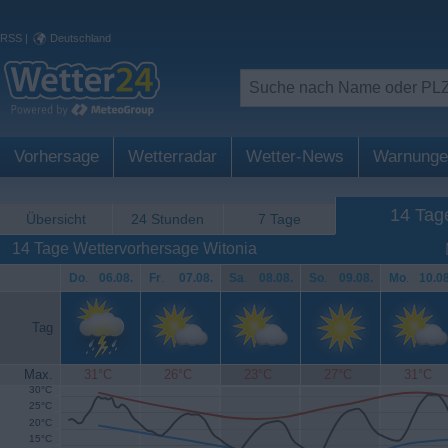
RSS
|
Deutschland
Vorhersage
Wetterradar
Wetter-News
Warnunge
14 Tag
Übersicht
24 Stunden
7 Tage
14 Tage Wettervorhersage Witonia
Do
.
06.08.
Fr
.
07.08.
Sa
.
08.08.
So
.
09.08.
Mo
.
10.08
Tag
Max.
31°C
26°C
23°C
27°C
31°C
30°C
25°C
20°C
15°C