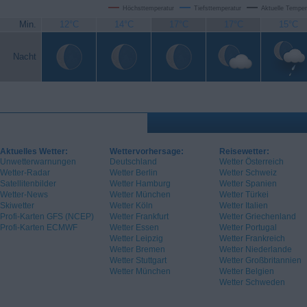
Höchsttemperatur
Tiefsttemperatur
Aktuelle Temper
Min.
12°C
14°C
17°C
17°C
15°C
Nacht
Aktuelles Wetter:
Wettervorhersage:
Reisewetter:
Unwetterwarnungen
Deutschland
Wetter Österreich
Wetter-Radar
Wetter Berlin
Wetter Schweiz
Satellitenbilder
Wetter Hamburg
Wetter Spanien
Wetter-News
Wetter München
Wetter Türkei
Skiwetter
Wetter Köln
Wetter Italien
Profi-Karten GFS (NCEP)
Wetter Frankfurt
Wetter Griechenland
Profi-Karten ECMWF
Wetter Essen
Wetter Portugal
Wetter Leipzig
Wetter Frankreich
Wetter Bremen
Wetter Niederlande
Wetter Stuttgart
Wetter Großbritannien
Wetter München
Wetter Belgien
Wetter Schweden