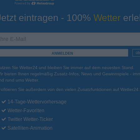
Jetzt eintragen - 100%
Wetter
erle
ur
Tiefsttemperatur
Aktuelle Temperatur
12°C
12°C
16°C
16°C
12°C
üb
utzen Sie Wetter24 und bleiben Sie immer auf dem neuesten Stand.
.
15.08.
So
.
16.08.
Mo
.
17.08.
Di
.
18.08.
Mi
.
19.08.
ir bieten Ihnen regelmäßig Zusatz-Infos, News und Gewinnspiele - imm
nd rund ums Wetter.
rofitieren Sie außerdem von den vielen Zusatzfunktionen auf Wetter24:
30°C
27°C
26°C
24°C
23°C
14-Tage-Wettervorhersage
Wetter-Favoriten
Twitter Wetter-Ticker
Satelliten-Animation