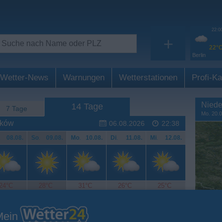
22:0
+
22°
Berlin
Wetter-News
Warnungen
Wetterstationen
Profi-Ka
Niede
14 Tage
7 Tage
Mo. 20.0
zków
06.08.2026
22:38
.
08.08.
So
.
09.08.
Mo
.
10.08.
Di
.
11.08.
Mi
.
12.08.
24°C
28°C
31°C
26°C
25°C
Mein