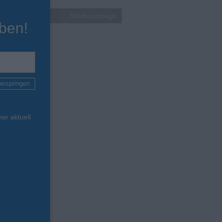
Werbeanzeige
ben!
erspringen
er aktuell