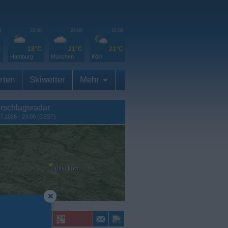
0
22:00
22:00
22:00
C
18°C
21°C
21°C
Hamburg
München
Köln
rten
Skiwetter
Mehr
rschlagsradar
7.2026 - 23:00 (CEST)
Tuliszków