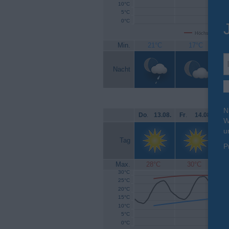
10°C
5°C
0°C
Höchsttemperat
Min.
21°C
17°C
Nacht
N
Do
.
13.08.
Fr
.
14.08.
Sa
W
u
Tag
P
Max.
28°C
30°C
30°C
25°C
20°C
15°C
10°C
5°C
0°C