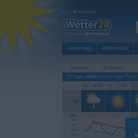
RSS
|
Deutschland
Vorhersage
Wetterradar
Übersicht
24 Stunden
14 Tage Wettervorhersage Tulis
Do
.
06.08.
Fr
.
07.08.
Sa
Tag
Max.
31°C
25°C
30°C
25°C
20°C
15°C