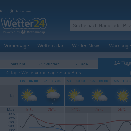
RSS
|
Deutschland
Vorhersage
Wetterradar
Wetter-News
Warnunge
14 Tag
Übersicht
24 Stunden
7 Tage
14 Tage Wettervorhersage Stary Brus
Do
.
06.08.
Fr
.
07.08.
Sa
.
08.08.
So
.
09.08.
Mo
.
10.08
Tag
Max.
37°C
25°C
24°C
25°C
29°C
35°C
30°C
25°C
20°C
15°C