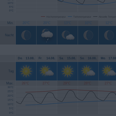
10°C
5°C
0°C
Höchsttemperatur
Tiefsttemperatur
Aktuelle Temper
Min.
20°C
20°C
13°C
10°C
12°C
Nacht
Do
.
13.08.
Fr
.
14.08.
Sa
.
15.08.
So
.
16.08.
Mo
.
17.08
Tag
Max.
26°C
27°C
29°C
28°C
27°C
30°C
25°C
20°C
15°C
10°C
5°C
0°C