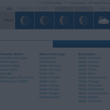
Höchsttemperatur
Tiefsttemperatur
Aktuelle Temper
Min.
11°C
12°C
14°C
15°C
16°C
Nacht
Aktuelles Wetter:
Wettervorhersage:
Reisewetter:
Unwetterwarnungen
Deutschland
Wetter Österreich
Wetter-Radar
Wetter Berlin
Wetter Schweiz
Satellitenbilder
Wetter Hamburg
Wetter Spanien
Wetter-News
Wetter München
Wetter Türkei
Skiwetter
Wetter Köln
Wetter Italien
Profi-Karten GFS (NCEP)
Wetter Frankfurt
Wetter Griechenland
Profi-Karten ECMWF
Wetter Essen
Wetter Portugal
Wetter Leipzig
Wetter Frankreich
Wetter Bremen
Wetter Niederlande
Wetter Stuttgart
Wetter Großbritannien
Wetter München
Wetter Belgien
Wetter Schweden