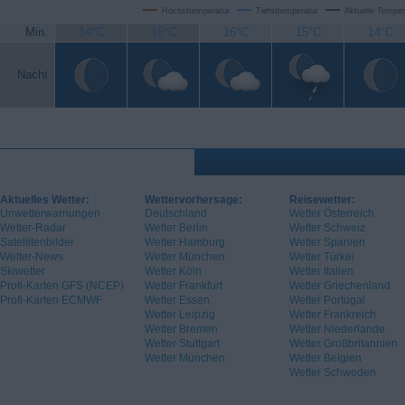
Höchsttemperatur
Tiefsttemperatur
Aktuelle Temper
Min.
14°C
16°C
16°C
15°C
14°C
Nacht
Aktuelles Wetter:
Wettervorhersage:
Reisewetter:
Unwetterwarnungen
Deutschland
Wetter Österreich
Wetter-Radar
Wetter Berlin
Wetter Schweiz
Satellitenbilder
Wetter Hamburg
Wetter Spanien
Wetter-News
Wetter München
Wetter Türkei
Skiwetter
Wetter Köln
Wetter Italien
Profi-Karten GFS (NCEP)
Wetter Frankfurt
Wetter Griechenland
Profi-Karten ECMWF
Wetter Essen
Wetter Portugal
Wetter Leipzig
Wetter Frankreich
Wetter Bremen
Wetter Niederlande
Wetter Stuttgart
Wetter Großbritannien
Wetter München
Wetter Belgien
Wetter Schweden