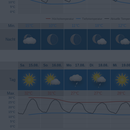
10°C
5°C
0°C
Höchsttemperatur
Tiefsttemperatur
Aktuelle Temper
Min.
15°C
10°C
11°C
18°C
12°C
Nacht
Sa
.
15.08.
So
.
16.08.
Mo
.
17.08.
Di
.
18.08.
Mi
.
19.08
Tag
Max.
32°C
31°C
27°C
27°C
28°C
30°C
25°C
20°C
15°C
10°C
5°C
0°C