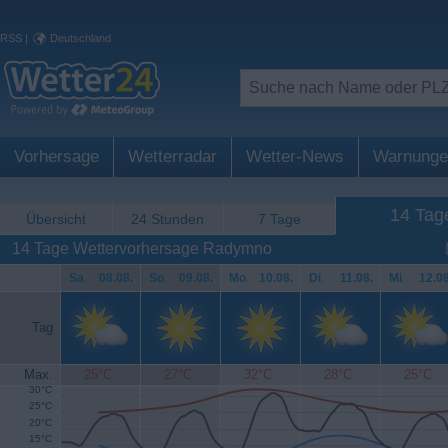
RSS
|
Deutschland
Vorhersage
Wetterradar
Wetter-News
Warnunge
14 Tag
Übersicht
24 Stunden
7 Tage
14 Tage Wettervorhersage Radymno
Sa
.
08.08.
So
.
09.08.
Mo
.
10.08.
Di
.
11.08.
Mi
.
12.08
Tag
Max.
25°C
27°C
32°C
28°C
25°C
30°C
25°C
20°C
15°C