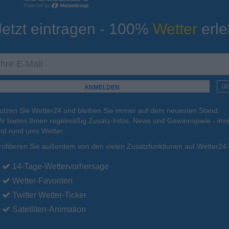
Jetzt eintragen - 100%
Wetter
erle
ur
Tiefsttemperatur
Aktuelle Temperatur
13°C
18°C
11°C
11°C
12°C
üb
utzen Sie Wetter24 und bleiben Sie immer auf dem neuesten Stand.
.
17.08.
Di
.
18.08.
Mi
.
19.08.
Do
.
20.08.
Fr
.
21.08.
ir bieten Ihnen regelmäßig Zusatz-Infos, News und Gewinnspiele - imm
nd rund ums Wetter.
rofitieren Sie außerdem von den vielen Zusatzfunktionen auf Wetter24:
27°C
25°C
25°C
25°C
24°C
14-Tage-Wettervorhersage
Wetter-Favoriten
Twitter Wetter-Ticker
Satelliten-Animation