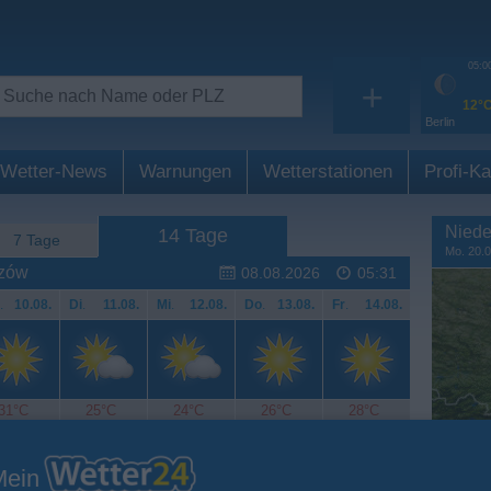
05:0
+
12°
Berlin
Wetter-News
Warnungen
Wetterstationen
Profi-Ka
Niede
14 Tage
7 Tage
Mo. 20.0
szów
08.08.2026
05:31
.
10.08.
Di
.
11.08.
Mi
.
12.08.
Do
.
13.08.
Fr
.
14.08.
31°C
25°C
24°C
26°C
28°C
Mein