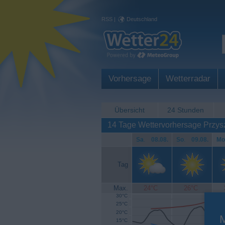
RSS
|
Deutschland
Vorhersage
Wetterradar
Übersicht
24 Stunden
14 Tage Wettervorhersage Przy
Sa
.
08.08.
So
.
09.08.
Mo
Tag
Max.
24°C
26°C
30°C
25°C
20°C
15°C