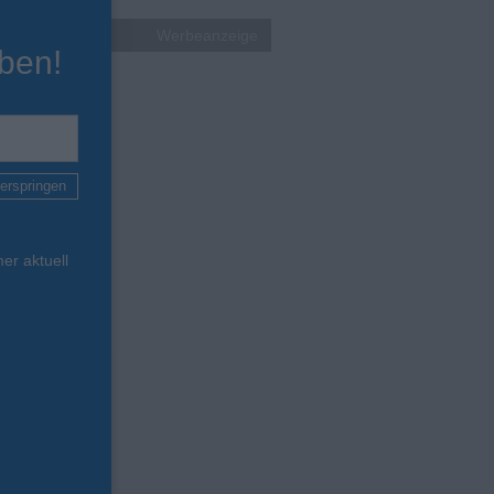
Werbeanzeige
ben!
erspringen
er aktuell