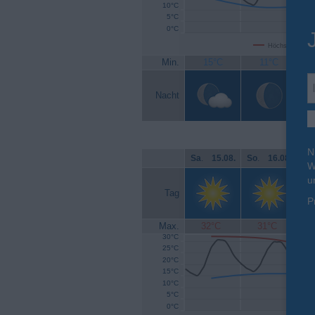
10°C
5°C
0°C
Höchsttemperat
Min.
15°C
11°C
Nacht
N
Sa
.
15.08.
So
.
16.08.
Mo
W
u
Tag
P
Max.
32°C
31°C
30°C
25°C
20°C
15°C
10°C
5°C
0°C