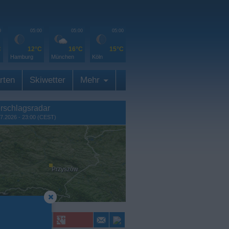
0
05:00
05:00
05:00
C
12°C
16°C
15°C
Hamburg
München
Köln
rten
Skiwetter
Mehr
rschlagsradar
7.2026 - 23:00 (CEST)
Przyszów