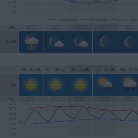
10°C
5°C
0°C
Höchsttemperatur
Tiefsttemperatur
Aktuelle Temper
Min.
20°C
16°C
12°C
12°C
16°C
Nacht
Do
.
13.08.
Fr
.
14.08.
Sa
.
15.08.
So
.
16.08.
Mo
.
17.08
Tag
Max.
27°C
29°C
29°C
26°C
25°C
30°C
25°C
20°C
15°C
10°C
5°C
0°C