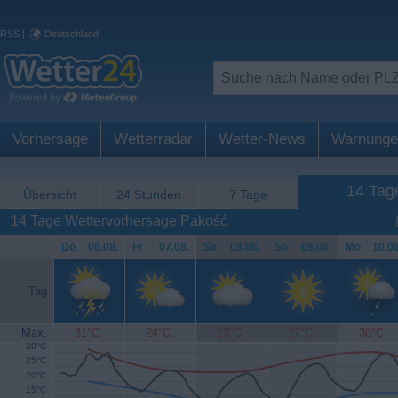
RSS
|
Deutschland
Vorhersage
Wetterradar
Wetter-News
Warnunge
14 Tag
Übersicht
24 Stunden
7 Tage
14 Tage Wettervorhersage Pakość
Do
.
06.08.
Fr
.
07.08.
Sa
.
08.08.
So
.
09.08.
Mo
.
10.08
Tag
Max.
31°C
24°C
23°C
27°C
30°C
30°C
25°C
20°C
15°C