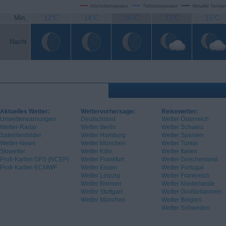
Höchsttemperatur
Tiefsttemperatur
Aktuelle Temper
Min.
12°C
14°C
16°C
17°C
15°C
Nacht
Aktuelles Wetter:
Wettervorhersage:
Reisewetter:
Unwetterwarnungen
Deutschland
Wetter Österreich
Wetter-Radar
Wetter Berlin
Wetter Schweiz
Satellitenbilder
Wetter Hamburg
Wetter Spanien
Wetter-News
Wetter München
Wetter Türkei
Skiwetter
Wetter Köln
Wetter Italien
Profi-Karten GFS (NCEP)
Wetter Frankfurt
Wetter Griechenland
Profi-Karten ECMWF
Wetter Essen
Wetter Portugal
Wetter Leipzig
Wetter Frankreich
Wetter Bremen
Wetter Niederlande
Wetter Stuttgart
Wetter Großbritannien
Wetter München
Wetter Belgien
Wetter Schweden