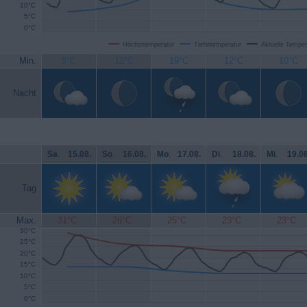
10°C
5°C
0°C
Höchsttemperatur
Tiefsttemperatur
Aktuelle Temper
Min.
9°C
12°C
19°C
12°C
10°C
Nacht
Sa
.
15.08.
So
.
16.08.
Mo
.
17.08.
Di
.
18.08.
Mi
.
19.08
Tag
Max.
31°C
26°C
25°C
23°C
23°C
30°C
25°C
20°C
15°C
10°C
5°C
0°C