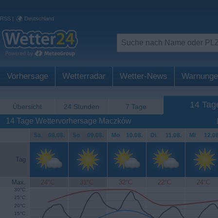
RSS
|
Deutschland
Vorhersage
Wetterradar
Wetter-News
Warnunge
14 Tag
Übersicht
24 Stunden
7 Tage
14 Tage Wettervorhersage Maczków
Sa
.
08.08.
So
.
09.08.
Mo
.
10.08.
Di
.
11.08.
Mi
.
12.08
Tag
Max.
24°C
31°C
32°C
22°C
24°C
30°C
25°C
20°C
15°C