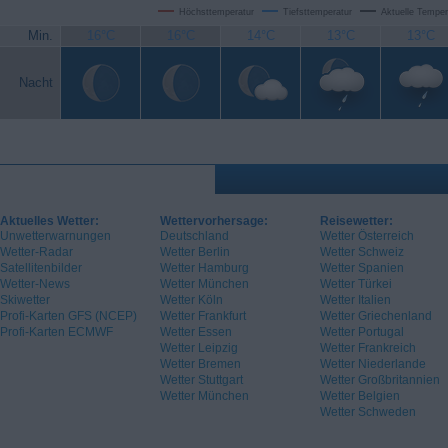
Höchsttemperatur
Tiefsttemperatur
Aktuelle Temper
Min.
16°C
16°C
14°C
13°C
13°C
Nacht
Aktuelles Wetter:
Wettervorhersage:
Reisewetter:
Unwetterwarnungen
Deutschland
Wetter Österreich
Wetter-Radar
Wetter Berlin
Wetter Schweiz
Satellitenbilder
Wetter Hamburg
Wetter Spanien
Wetter-News
Wetter München
Wetter Türkei
Skiwetter
Wetter Köln
Wetter Italien
Profi-Karten GFS (NCEP)
Wetter Frankfurt
Wetter Griechenland
Profi-Karten ECMWF
Wetter Essen
Wetter Portugal
Wetter Leipzig
Wetter Frankreich
Wetter Bremen
Wetter Niederlande
Wetter Stuttgart
Wetter Großbritannien
Wetter München
Wetter Belgien
Wetter Schweden