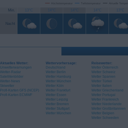
Höchsttemperatur
Tiefsttemperatur
Aktuelle Temper
Min.
13°C
14°C
14°C
14°C
13°C
Nacht
Aktuelles Wetter:
Wettervorhersage:
Reisewetter:
Unwetterwarnungen
Deutschland
Wetter Österreich
Wetter-Radar
Wetter Berlin
Wetter Schweiz
Satellitenbilder
Wetter Hamburg
Wetter Spanien
Wetter-News
Wetter München
Wetter Türkei
Skiwetter
Wetter Köln
Wetter Italien
Profi-Karten GFS (NCEP)
Wetter Frankfurt
Wetter Griechenland
Profi-Karten ECMWF
Wetter Essen
Wetter Portugal
Wetter Leipzig
Wetter Frankreich
Wetter Bremen
Wetter Niederlande
Wetter Stuttgart
Wetter Großbritannien
Wetter München
Wetter Belgien
Wetter Schweden