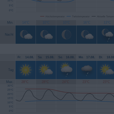
10°C
5°C
0°C
Höchsttemperatur
Tiefsttemperatur
Aktuelle Temper
Min.
14°C
10°C
10°C
16°C
13°C
Nacht
Fr
.
14.08.
Sa
.
15.08.
So
.
16.08.
Mo
.
17.08.
Di
.
18.08
Tag
Max.
28°C
28°C
24°C
23°C
23°C
30°C
25°C
20°C
15°C
10°C
5°C
0°C