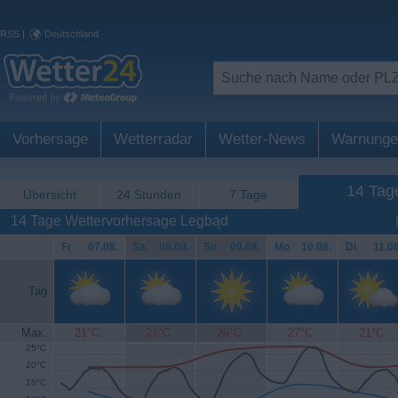
RSS
|
Deutschland
Vorhersage
Wetterradar
Wetter-News
Warnunge
14 Tag
Übersicht
24 Stunden
7 Tage
14 Tage Wettervorhersage Legbąd
Fr
.
07.08.
Sa
.
08.08.
So
.
09.08.
Mo
.
10.08.
Di
.
11.08
Tag
Max.
21°C
21°C
26°C
27°C
21°C
25°C
20°C
15°C