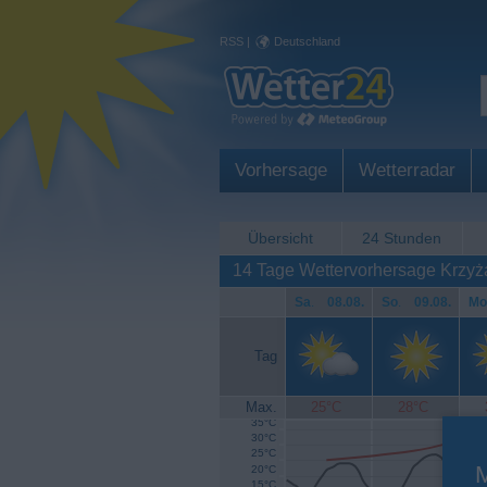
RSS
|
Deutschland
Vorhersage
Wetterradar
Übersicht
24 Stunden
14 Tage Wettervorhersage Krzy
Sa
.
08.08.
So
.
09.08.
Mo
Tag
Max.
25°C
28°C
35°C
30°C
25°C
20°C
15°C