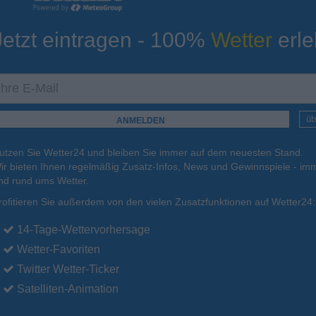
Jetzt eintragen - 100%
Wetter
erle
ur
Tiefsttemperatur
Aktuelle Temperatur
14°C
16°C
11°C
11°C
12°C
üb
utzen Sie Wetter24 und bleiben Sie immer auf dem neuesten Stand.
.
17.08.
Di
.
18.08.
Mi
.
19.08.
Do
.
20.08.
Fr
.
21.08.
ir bieten Ihnen regelmäßig Zusatz-Infos, News und Gewinnspiele - imm
nd rund ums Wetter.
rofitieren Sie außerdem von den vielen Zusatzfunktionen auf Wetter24:
27°C
26°C
25°C
24°C
23°C
14-Tage-Wettervorhersage
Wetter-Favoriten
Twitter Wetter-Ticker
Satelliten-Animation