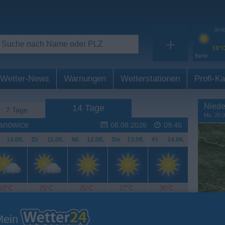
09:0
+
16°
Berlin
Wetter-News
Warnungen
Wetterstationen
Profi-Ka
Niede
14 Tage
7 Tage
Mo. 20.0
żanowice
08.08.2026
09:46
.
10.08.
Di
.
11.08.
Mi
.
12.08.
Do
.
13.08.
Fr
.
14.08.
33°C
25°C
25°C
27°C
30°C
Mein