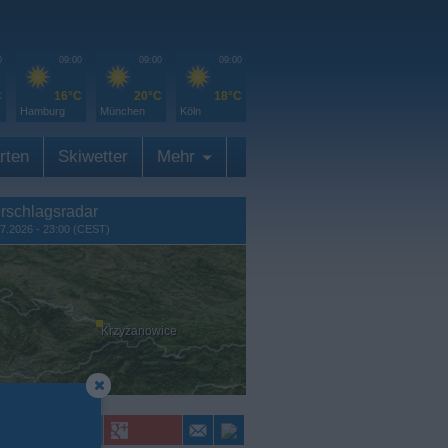
0
09:00
09:00
09:00
C
16°C
20°C
18°C
Hamburg
München
Köln
rten
Skiwetter
Mehr
rschlagsradar
7.2026 - 23:00 (CEST)
Krzyżanowice