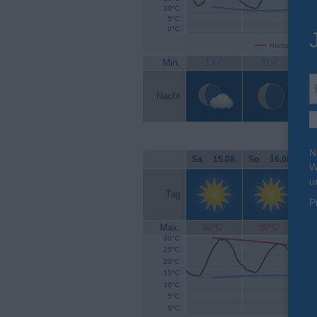
10°C
5°C
0°C
Höchsttemperat
Min.
13°C
11°C
Nacht
N
Sa
.
15.08.
So
.
16.08.
Mo
W
u
Tag
P
Max.
32°C
30°C
30°C
25°C
20°C
15°C
10°C
5°C
0°C