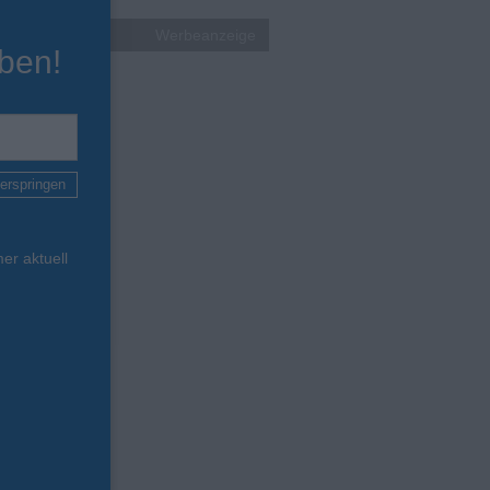
Werbeanzeige
ben!
erspringen
er aktuell