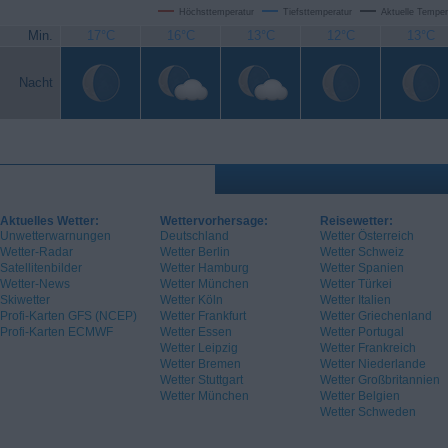
Höchsttemperatur
Tiefsttemperatur
Aktuelle Temper
Min.
17°C
16°C
13°C
12°C
13°C
Nacht
Aktuelles Wetter:
Wettervorhersage:
Reisewetter:
Unwetterwarnungen
Deutschland
Wetter Österreich
Wetter-Radar
Wetter Berlin
Wetter Schweiz
Satellitenbilder
Wetter Hamburg
Wetter Spanien
Wetter-News
Wetter München
Wetter Türkei
Skiwetter
Wetter Köln
Wetter Italien
Profi-Karten GFS (NCEP)
Wetter Frankfurt
Wetter Griechenland
Profi-Karten ECMWF
Wetter Essen
Wetter Portugal
Wetter Leipzig
Wetter Frankreich
Wetter Bremen
Wetter Niederlande
Wetter Stuttgart
Wetter Großbritannien
Wetter München
Wetter Belgien
Wetter Schweden