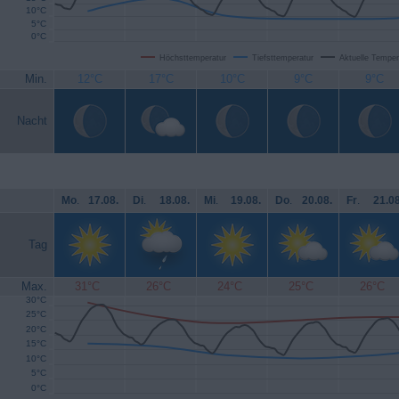
10°C
5°C
0°C
Höchsttemperatur
Tiefsttemperatur
Aktuelle Temper
Min.
12°C
17°C
10°C
9°C
9°C
Nacht
Mo
.
17.08.
Di
.
18.08.
Mi
.
19.08.
Do
.
20.08.
Fr
.
21.08
Tag
Max.
31°C
26°C
24°C
25°C
26°C
30°C
25°C
20°C
15°C
10°C
5°C
0°C