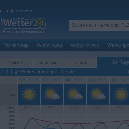
RSS
|
Deutschland
Vorhersage
Wetterradar
Wetter-News
Warnunge
14 Tag
Übersicht
24 Stunden
7 Tage
14 Tage Wettervorhersage Horyniec
Mo
.
10.08.
Di
.
11.08.
Mi
.
12.08.
Do
.
13.08.
Fr
.
14.08
Tag
Max.
30°C
25°C
23°C
24°C
26°C
35°C
30°C
25°C
20°C
15°C