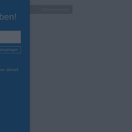
Werbeanzeige
ben!
erspringen
er aktuell