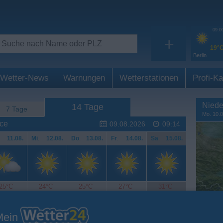
09:0
+
19°
Berlin
Wetter-News
Warnungen
Wetterstationen
Profi-Ka
Niede
14 Tage
7 Tage
Mo. 10.0
yce
09.08.2026
09:14
11.08.
Mi
.
12.08.
Do
.
13.08.
Fr
.
14.08.
Sa
.
15.08.
25°C
24°C
25°C
27°C
31°C
Mein