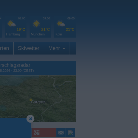
0
09:00
09:00
09:00
C
19°C
21°C
21°C
Hamburg
München
Köln
rten
Skiwetter
Mehr
rschlagsradar
8.2026 - 23:00 (CEST)
Gorzyce