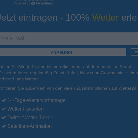
Jetzt eintragen - 100%
Wetter
erle
ur
Tiefsttemperatur
Aktuelle Temperatur
17°C
11°C
11°C
12°C
14°C
üb
utzen Sie Wetter24 und bleiben Sie immer auf dem neuesten Stand.
18.08.
Mi
.
19.08.
Do
.
20.08.
Fr
.
21.08.
Sa
.
22.08.
ir bieten Ihnen regelmäßig Zusatz-Infos, News und Gewinnspiele - imm
nd rund ums Wetter.
rofitieren Sie außerdem von den vielen Zusatzfunktionen auf Wetter24:
27°C
24°C
24°C
25°C
25°C
14-Tage-Wettervorhersage
Wetter-Favoriten
Twitter Wetter-Ticker
Satelliten-Animation