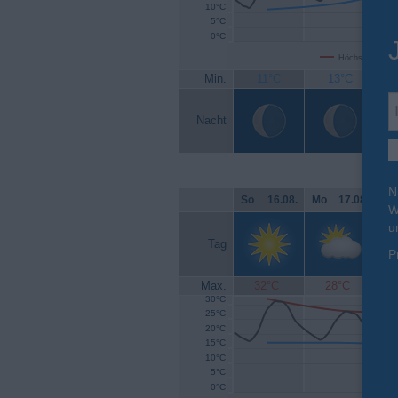
10°C
5°C
0°C
Höchsttemperat
Min.
11°C
13°C
Nacht
N
So
.
16.08.
Mo
.
17.08.
Di
.
W
u
Tag
P
Max.
32°C
28°C
30°C
25°C
20°C
15°C
10°C
5°C
0°C