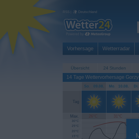
RSS
|
Deutschland
Vorhersage
Wetterradar
Übersicht
24 Stunden
14 Tage Wettervorhersage Gorz
So
.
09.08.
Mo
.
10.08.
Di
.
Tag
Max.
26°C
31°C
30°C
25°C
20°C
15°C