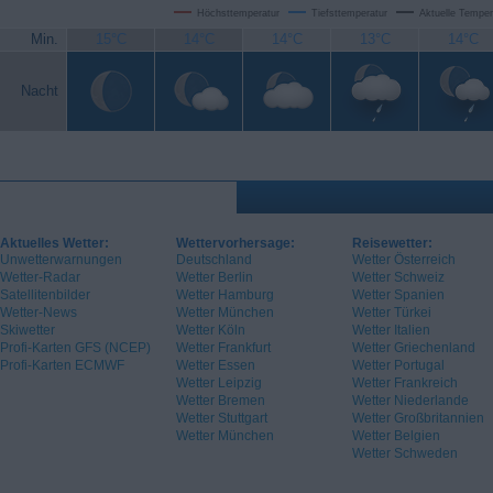
Höchsttemperatur
Tiefsttemperatur
Aktuelle Temper
Min.
15°C
14°C
14°C
13°C
14°C
Nacht
Aktuelles Wetter:
Wettervorhersage:
Reisewetter:
Unwetterwarnungen
Deutschland
Wetter Österreich
Wetter-Radar
Wetter Berlin
Wetter Schweiz
Satellitenbilder
Wetter Hamburg
Wetter Spanien
Wetter-News
Wetter München
Wetter Türkei
Skiwetter
Wetter Köln
Wetter Italien
Profi-Karten GFS (NCEP)
Wetter Frankfurt
Wetter Griechenland
Profi-Karten ECMWF
Wetter Essen
Wetter Portugal
Wetter Leipzig
Wetter Frankreich
Wetter Bremen
Wetter Niederlande
Wetter Stuttgart
Wetter Großbritannien
Wetter München
Wetter Belgien
Wetter Schweden