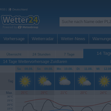
RSS
|
Deutschland
Vorhersage
Wetterradar
Wetter-News
Warnunge
14 Tag
Übersicht
24 Stunden
7 Tage
14 Tage Wettervorhersage Zuidlaren
Sa
.
08.08.
So
.
09.08.
Mo
.
10.08.
Di
.
11.08.
Mi
.
12.08
Tag
Max.
25°C
29°C
21°C
20°C
24°C
30°C
25°C
20°C
15°C