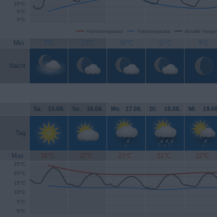
10°C
5°C
0°C
Höchsttemperatur
Tiefsttemperatur
Aktuelle Temper
Min.
7°C
13°C
16°C
11°C
9°C
Nacht
Sa
.
15.08.
So
.
16.08.
Mo
.
17.08.
Di
.
18.08.
Mi
.
19.08
Tag
Max.
26°C
22°C
21°C
21°C
22°C
25°C
20°C
15°C
10°C
5°C
0°C