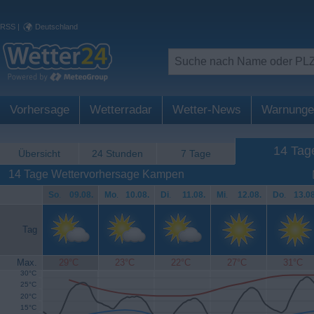
RSS
|
Deutschland
Vorhersage
Wetterradar
Wetter-News
Warnunge
14 Tag
Übersicht
24 Stunden
7 Tage
14 Tage Wettervorhersage Kampen
So
.
09.08.
Mo
.
10.08.
Di
.
11.08.
Mi
.
12.08.
Do
.
13.08
Tag
Max.
29°C
23°C
22°C
27°C
31°C
30°C
25°C
20°C
15°C