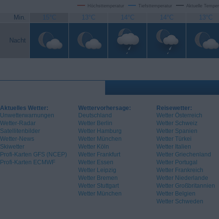
Höchsttemperatur
Tiefsttemperatur
Aktuelle Temper
Min.
15°C
13°C
14°C
14°C
13°C
Nacht
Aktuelles Wetter:
Wettervorhersage:
Reisewetter:
Unwetterwarnungen
Deutschland
Wetter Österreich
Wetter-Radar
Wetter Berlin
Wetter Schweiz
Satellitenbilder
Wetter Hamburg
Wetter Spanien
Wetter-News
Wetter München
Wetter Türkei
Skiwetter
Wetter Köln
Wetter Italien
Profi-Karten GFS (NCEP)
Wetter Frankfurt
Wetter Griechenland
Profi-Karten ECMWF
Wetter Essen
Wetter Portugal
Wetter Leipzig
Wetter Frankreich
Wetter Bremen
Wetter Niederlande
Wetter Stuttgart
Wetter Großbritannien
Wetter München
Wetter Belgien
Wetter Schweden