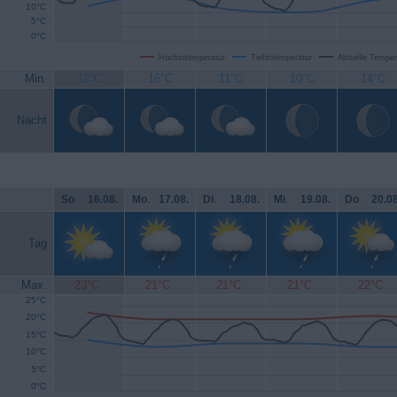
10°C
5°C
0°C
Höchsttemperatur
Tiefsttemperatur
Aktuelle Temper
Min.
12°C
16°C
11°C
10°C
14°C
Nacht
So
.
16.08.
Mo
.
17.08.
Di
.
18.08.
Mi
.
19.08.
Do
.
20.08
Tag
Max.
23°C
21°C
21°C
21°C
22°C
25°C
20°C
15°C
10°C
5°C
0°C