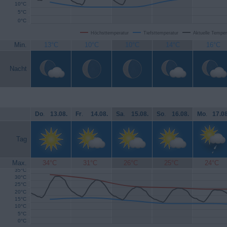
10°C
5°C
0°C
Höchsttemperatur
Tiefsttemperatur
Aktuelle Temper
Min.
13°C
10°C
10°C
14°C
16°C
Nacht
Do
.
13.08.
Fr
.
14.08.
Sa
.
15.08.
So
.
16.08.
Mo
.
17.08
Tag
Max.
34°C
31°C
26°C
25°C
24°C
35°C
30°C
25°C
20°C
15°C
10°C
5°C
0°C