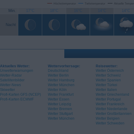
Höchsttemperatur
Tiefsttemperatur
Aktuelle Temper
Min.
17°C
18°C
16°C
14°C
14°C
Nacht
Aktuelles Wetter:
Wettervorhersage:
Reisewetter:
Unwetterwarnungen
Deutschland
Wetter Österreich
Wetter-Radar
Wetter Berlin
Wetter Schweiz
Satellitenbilder
Wetter Hamburg
Wetter Spanien
Wetter-News
Wetter München
Wetter Türkei
Skiwetter
Wetter Köln
Wetter Italien
Profi-Karten GFS (NCEP)
Wetter Frankfurt
Wetter Griechenland
Profi-Karten ECMWF
Wetter Essen
Wetter Portugal
Wetter Leipzig
Wetter Frankreich
Wetter Bremen
Wetter Niederlande
Wetter Stuttgart
Wetter Großbritannien
Wetter München
Wetter Belgien
Wetter Schweden