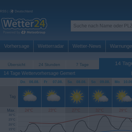
RSS
|
Deutschland
Vorhersage
Wetterradar
Wetter-News
Warnunge
14 Tag
Übersicht
24 Stunden
7 Tage
14 Tage Wettervorhersage Gemert
Do
.
06.08.
Fr
.
07.08.
Sa
.
08.08.
So
.
09.08.
Mo
.
10.08
Tag
Max.
24°C
23°C
27°C
32°C
29°C
30°C
25°C
20°C
15°C