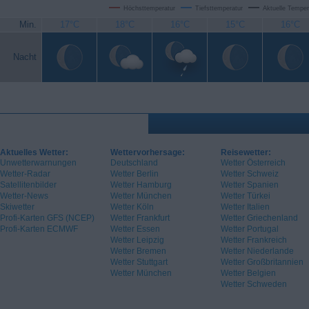
Höchsttemperatur
Tiefsttemperatur
Aktuelle Temper
Min.
17°C
18°C
16°C
15°C
16°C
Nacht
Aktuelles Wetter:
Wettervorhersage:
Reisewetter:
Unwetterwarnungen
Deutschland
Wetter Österreich
Wetter-Radar
Wetter Berlin
Wetter Schweiz
Satellitenbilder
Wetter Hamburg
Wetter Spanien
Wetter-News
Wetter München
Wetter Türkei
Skiwetter
Wetter Köln
Wetter Italien
Profi-Karten GFS (NCEP)
Wetter Frankfurt
Wetter Griechenland
Profi-Karten ECMWF
Wetter Essen
Wetter Portugal
Wetter Leipzig
Wetter Frankreich
Wetter Bremen
Wetter Niederlande
Wetter Stuttgart
Wetter Großbritannien
Wetter München
Wetter Belgien
Wetter Schweden