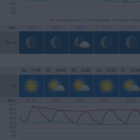
10°C
5°C
0°C
Höchsttemperatur
Tiefsttemperatur
Aktuelle Temper
Min.
16°C
17°C
20°C
16°C
14°C
Nacht
Mo
.
17.08.
Di
.
18.08.
Mi
.
19.08.
Do
.
20.08.
Fr
.
21.08
Tag
Max.
36°C
32°C
30°C
32°C
32°C
35°C
30°C
25°C
20°C
15°C
10°C
5°C
0°C