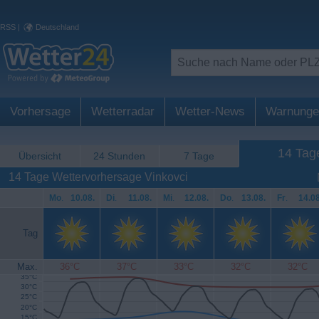
RSS
|
Deutschland
Vorhersage
Wetterradar
Wetter-News
Warnunge
14 Tag
Übersicht
24 Stunden
7 Tage
14 Tage Wettervorhersage Vinkovci
Mo
.
10.08.
Di
.
11.08.
Mi
.
12.08.
Do
.
13.08.
Fr
.
14.08
Tag
Max.
36°C
37°C
33°C
32°C
32°C
35°C
30°C
25°C
20°C
15°C