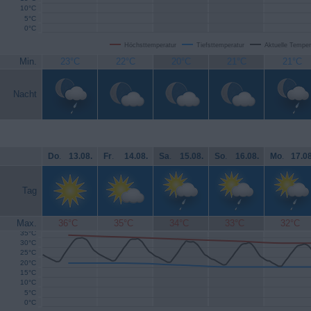
10°C
5°C
0°C
Höchsttemperatur
Tiefsttemperatur
Aktuelle Temper
Min.
23°C
22°C
20°C
21°C
21°C
Nacht
Do
.
13.08.
Fr
.
14.08.
Sa
.
15.08.
So
.
16.08.
Mo
.
17.08
Tag
Max.
36°C
35°C
34°C
33°C
32°C
35°C
30°C
25°C
20°C
15°C
10°C
5°C
0°C