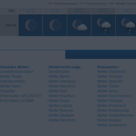
Höchsttemperatur
Tiefsttemperatur
Aktuelle Temper
Min.
22°C
22°C
21°C
20°C
20°C
Nacht
Aktuelles Wetter:
Wettervorhersage:
Reisewetter:
Unwetterwarnungen
Deutschland
Wetter Österreich
Wetter-Radar
Wetter Berlin
Wetter Schweiz
Satellitenbilder
Wetter Hamburg
Wetter Spanien
Wetter-News
Wetter München
Wetter Türkei
Skiwetter
Wetter Köln
Wetter Italien
Profi-Karten GFS (NCEP)
Wetter Frankfurt
Wetter Griechenland
Profi-Karten ECMWF
Wetter Essen
Wetter Portugal
Wetter Leipzig
Wetter Frankreich
Wetter Bremen
Wetter Niederlande
Wetter Stuttgart
Wetter Großbritannien
Wetter München
Wetter Belgien
Wetter Schweden