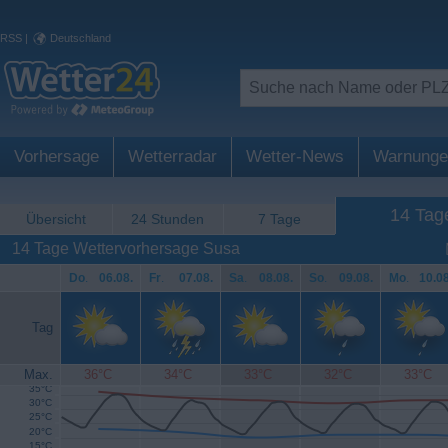
RSS
|
Deutschland
Vorhersage
Wetterradar
Wetter-News
Warnunge
14 Tag
Übersicht
24 Stunden
7 Tage
14 Tage Wettervorhersage Susa
Do
.
06.08.
Fr
.
07.08.
Sa
.
08.08.
So
.
09.08.
Mo
.
10.08
Tag
Max.
36°C
34°C
33°C
32°C
33°C
35°C
30°C
25°C
20°C
15°C