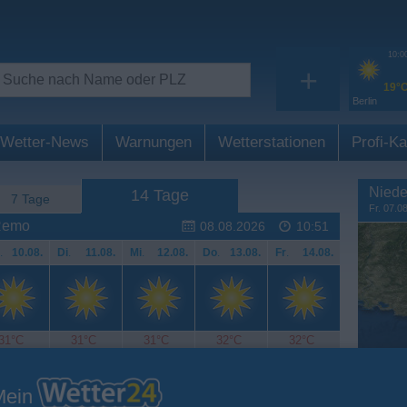
10:0
+
19°
Berlin
Wetter-News
Warnungen
Wetterstationen
Profi-Ka
Niede
14 Tage
7 Tage
Fr. 07.0
 Remo
08.08.2026
10:51
.
10.08.
Di
.
11.08.
Mi
.
12.08.
Do
.
13.08.
Fr
.
14.08.
31°C
31°C
31°C
32°C
32°C
Mein