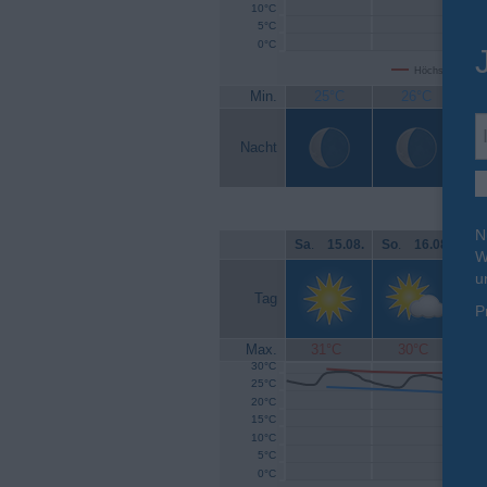
10°C
5°C
0°C
Höchsttemperat
Min.
25°C
26°C
Nacht
N
Sa
.
15.08.
So
.
16.08.
Mo
W
u
Tag
P
Max.
31°C
30°C
30°C
25°C
20°C
15°C
10°C
5°C
0°C