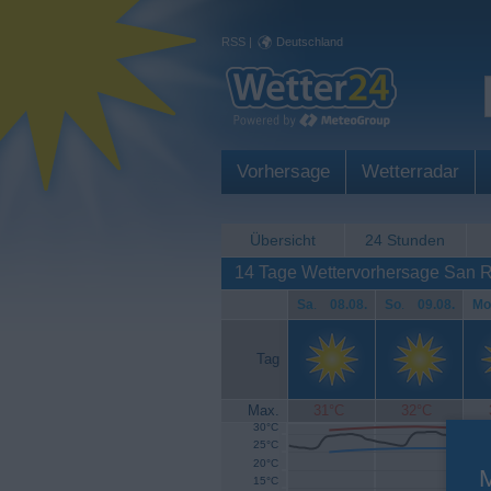
RSS
|
Deutschland
Vorhersage
Wetterradar
Übersicht
24 Stunden
14 Tage Wettervorhersage San
Sa
.
08.08.
So
.
09.08.
Mo
Tag
Max.
31°C
32°C
30°C
25°C
20°C
15°C