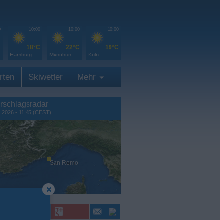
0
10:00
10:00
10:00
C
18°C
22°C
19°C
Hamburg
München
Köln
rten
Skiwetter
Mehr
rschlagsradar
8.2026 - 11:45 (CEST)
San Remo