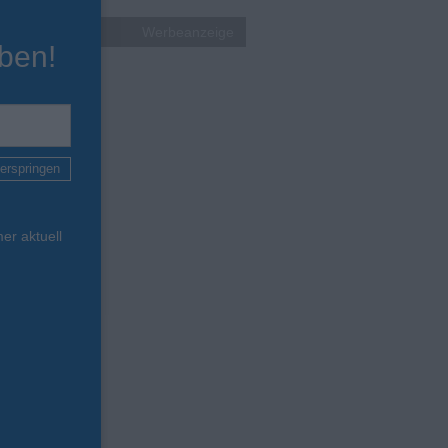
Werbeanzeige
ben!
erspringen
er aktuell