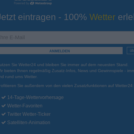
Jetzt eintragen - 100%
Wetter
erle
ur
Tiefsttemperatur
Aktuelle Temperatur
26°C
25°C
25°C
26°C
26°C
üb
utzen Sie Wetter24 und bleiben Sie immer auf dem neuesten Stand.
.
17.08.
Di
.
18.08.
Mi
.
19.08.
Do
.
20.08.
Fr
.
21.08.
ir bieten Ihnen regelmäßig Zusatz-Infos, News und Gewinnspiele - imm
nd rund ums Wetter.
rofitieren Sie außerdem von den vielen Zusatzfunktionen auf Wetter24:
30°C
30°C
30°C
30°C
29°C
14-Tage-Wettervorhersage
Wetter-Favoriten
Twitter Wetter-Ticker
Satelliten-Animation