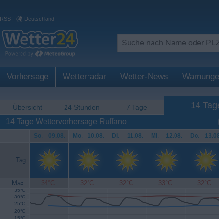
RSS
|
Deutschland
Vorhersage
Wetterradar
Wetter-News
Warnunge
14 Tag
Übersicht
24 Stunden
7 Tage
14 Tage Wettervorhersage Ruffano
So
.
09.08.
Mo
.
10.08.
Di
.
11.08.
Mi
.
12.08.
Do
.
13.08
Tag
Max.
34°C
32°C
32°C
33°C
32°C
35°C
30°C
25°C
20°C
15°C