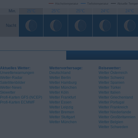
Höchsttemperatur
Tiefsttemperatur
Aktuelle Temper
Min.
25°C
25°C
25°C
24°C
24°C
Nacht
Aktuelles Wetter:
Wettervorhersage:
Reisewetter:
Unwetterwarnungen
Deutschland
Wetter Österreich
Wetter-Radar
Wetter Berlin
Wetter Schweiz
Satellitenbilder
Wetter Hamburg
Wetter Spanien
Wetter-News
Wetter München
Wetter Türkei
Skiwetter
Wetter Köln
Wetter Italien
Profi-Karten GFS (NCEP)
Wetter Frankfurt
Wetter Griechenland
Profi-Karten ECMWF
Wetter Essen
Wetter Portugal
Wetter Leipzig
Wetter Frankreich
Wetter Bremen
Wetter Niederlande
Wetter Stuttgart
Wetter Großbritannien
Wetter München
Wetter Belgien
Wetter Schweden