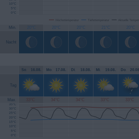
10°C
5°C
0°C
Höchsttemperatur
Tiefsttemperatur
Aktuelle Temper
Min.
20°C
20°C
20°C
21°C
20°C
Nacht
So
.
16.08.
Mo
.
17.08.
Di
.
18.08.
Mi
.
19.08.
Do
.
20.08
Tag
Max.
33°C
34°C
34°C
33°C
33°C
35°C
30°C
25°C
20°C
15°C
10°C
5°C
0°C