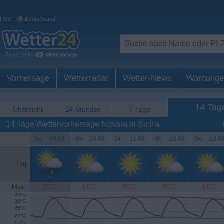
RSS
|
Deutschland
Vorhersage
Wetterradar
Wetter-News
Warnunge
14 Tag
Übersicht
24 Stunden
7 Tage
14 Tage Wettervorhersage Novara di Sicília
So
.
09.08.
Mo
.
10.08.
Di
.
11.08.
Mi
.
12.08.
Do
.
13.08
Tag
Max.
35°C
34°C
35°C
35°C
34°C
35°C
30°C
25°C
20°C
15°C