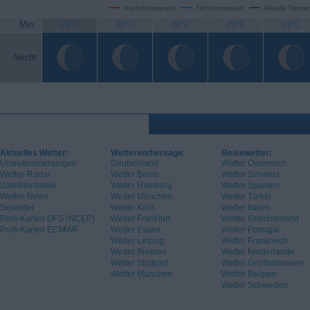
Höchsttemperatur
Tiefsttemperatur
Aktuelle Temper
Min.
19°C
20°C
20°C
20°C
19°C
Nacht
Aktuelles Wetter:
Wettervorhersage:
Reisewetter:
Unwetterwarnungen
Deutschland
Wetter Österreich
Wetter-Radar
Wetter Berlin
Wetter Schweiz
Satellitenbilder
Wetter Hamburg
Wetter Spanien
Wetter-News
Wetter München
Wetter Türkei
Skiwetter
Wetter Köln
Wetter Italien
Profi-Karten GFS (NCEP)
Wetter Frankfurt
Wetter Griechenland
Profi-Karten ECMWF
Wetter Essen
Wetter Portugal
Wetter Leipzig
Wetter Frankreich
Wetter Bremen
Wetter Niederlande
Wetter Stuttgart
Wetter Großbritannien
Wetter München
Wetter Belgien
Wetter Schweden