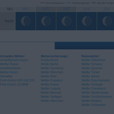
Höchsttemperatur
Tiefsttemperatur
Aktuelle Temper
Min.
24°C
23°C
24°C
23°C
23°C
Nacht
Aktuelles Wetter:
Wettervorhersage:
Reisewetter:
Unwetterwarnungen
Deutschland
Wetter Österreich
Wetter-Radar
Wetter Berlin
Wetter Schweiz
Satellitenbilder
Wetter Hamburg
Wetter Spanien
Wetter-News
Wetter München
Wetter Türkei
Skiwetter
Wetter Köln
Wetter Italien
Profi-Karten GFS (NCEP)
Wetter Frankfurt
Wetter Griechenland
Profi-Karten ECMWF
Wetter Essen
Wetter Portugal
Wetter Leipzig
Wetter Frankreich
Wetter Bremen
Wetter Niederlande
Wetter Stuttgart
Wetter Großbritannien
Wetter München
Wetter Belgien
Wetter Schweden