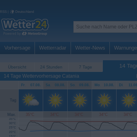
RSS
|
Deutschland
Vorhersage
Wetterradar
Wetter-News
Warnunge
14 Tag
Übersicht
24 Stunden
7 Tage
14 Tage Wettervorhersage Catania
Fr
.
07.08.
Sa
.
08.08.
So
.
09.08.
Mo
.
10.08.
Di
.
11.08
Tag
Max.
35°C
34°C
34°C
34°C
34°C
35°C
30°C
25°C
20°C
15°C