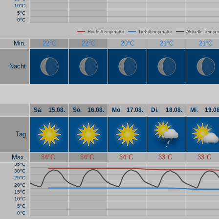
10°C
5°C
0°C
Höchsttemperatur
Tiefsttemperatur
Aktuelle Temper
Min.
22°C
22°C
20°C
21°C
21°C
Nacht
Sa
.
15.08.
So
.
16.08.
Mo
.
17.08.
Di
.
18.08.
Mi
.
19.08
Tag
Max.
34°C
34°C
34°C
33°C
33°C
35°C
30°C
25°C
20°C
15°C
10°C
5°C
0°C