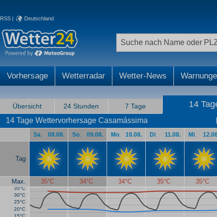
RSS
|
Deutschland
Vorhersage
Wetterradar
Wetter-News
Warnunge
14 Tag
Übersicht
24 Stunden
7 Tage
14 Tage Wettervorhersage Casamássima
Sa
.
08.08.
So
.
09.08.
Mo
.
10.08.
Di
.
11.08.
Mi
.
12.08
Tag
Max.
35°C
34°C
34°C
35°C
35°C
35°C
30°C
25°C
20°C
15°C