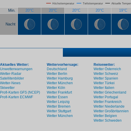
Höchsttemperatur
Tiefsttemperatur
Aktuelle Temper
Min.
20°C
20°C
20°C
20°C
19°C
Nacht
Aktuelles Wetter:
Wettervorhersage:
Reisewetter:
Unwetterwarnungen
Deutschland
Wetter Österreich
Wetter-Radar
Wetter Berlin
Wetter Schweiz
Satellitenbilder
Wetter Hamburg
Wetter Spanien
Wetter-News
Wetter München
Wetter Türkei
Skiwetter
Wetter Köln
Wetter Italien
Profi-Karten GFS (NCEP)
Wetter Frankfurt
Wetter Griechenland
Profi-Karten ECMWF
Wetter Essen
Wetter Portugal
Wetter Leipzig
Wetter Frankreich
Wetter Bremen
Wetter Niederlande
Wetter Stuttgart
Wetter Großbritannien
Wetter München
Wetter Belgien
Wetter Schweden