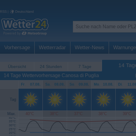
RSS
|
Deutschland
Vorhersage
Wetterradar
Wetter-News
Warnunge
14 Tag
Übersicht
24 Stunden
7 Tage
14 Tage Wettervorhersage Canosa di Puglia
Fr
.
07.08.
Sa
.
08.08.
So
.
09.08.
Mo
.
10.08.
Di
.
11.08
Tag
Max.
40°C
38°C
37°C
38°C
39°C
40°C
35°C
30°C
25°C
20°C