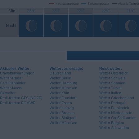
Höchsttemperatur
Tiefsttemperatur
Aktuelle Temper
Min.
23°C
22°C
22°C
22°C
21°C
Nacht
Aktuelles Wetter:
Wettervorhersage:
Reisewetter:
Unwetterwarnungen
Deutschland
Wetter Österreich
Wetter-Radar
Wetter Berlin
Wetter Schweiz
Satellitenbilder
Wetter Hamburg
Wetter Spanien
Wetter-News
Wetter München
Wetter Türkei
Skiwetter
Wetter Köln
Wetter Italien
Profi-Karten GFS (NCEP)
Wetter Frankfurt
Wetter Griechenland
Profi-Karten ECMWF
Wetter Essen
Wetter Portugal
Wetter Leipzig
Wetter Frankreich
Wetter Bremen
Wetter Niederlande
Wetter Stuttgart
Wetter Großbritannien
Wetter München
Wetter Belgien
Wetter Schweden